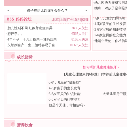
·
幼儿园协力养成宝贝
·
插班，对孩子是利是
«
孩子在幼儿园该学会什么？
»
·
5岁，儿童的“膨胀期”
北京
|
上海
|
广州
|
深圳
|
成都
·
4-5岁孩子的生长发育
·
胎儿性别不同 妊娠并发症有异
3639人关注
·
3-6岁宝贝的知识技能
·
想怀孕。。
6567人关注
·
5-6岁宝贝的社交能力
·
4年不孕，十几万换来一堆药回来
8163人关注
·
他是个天使，你相信
·
头胎剖宫产，生二胎时容易子宫
10323人关注
成长指标
如何呵护儿童健康换牙？
[
儿童心理健康的6标准
] [
学龄前儿童健康
·
5岁，儿童的“膨胀期”
·
4-5岁孩子的生长发育
·
3-6岁宝贝的知识技能
·
大量儿童房甲醛
·
5-6岁宝贝的社交能力
·
他是个天使，你相信吗？
营养饮食