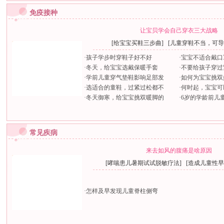
免疫接种
让宝贝学会自己穿衣三大战略
[
给宝宝买鞋三步曲
] [
儿童穿鞋不当，可导
·
孩子学步时穿鞋子好不好
·
宝宝不适合戴口
·
冬天，给宝宝选戴保暖手套
·
不要给孩子穿过
·
学前儿童穿气垫鞋影响足部发
·
如何为宝宝挑双
·
选适合的童鞋，过紧过松都不
·
何时起，宝宝可
·
冬天御寒，给宝宝挑双暖脚的
·
6岁的学龄前儿
常见疾病
来去如风的腹痛是啥原因
[
哮喘患儿暑期试试脱敏疗法
] [
造成儿童性早
·
怎样及早发现儿童脊柱侧弯