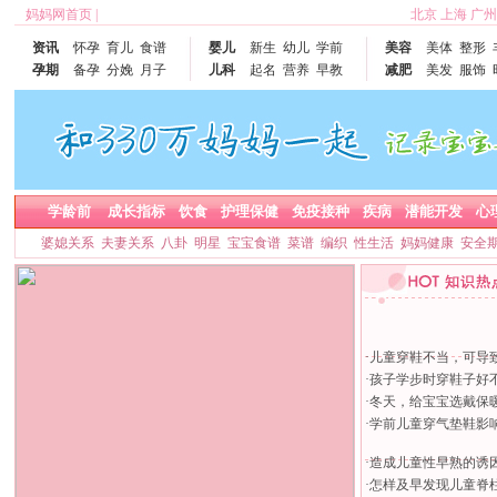
妈妈网首页
|
北京
上海
广州
资讯
怀孕
育儿
食谱
婴儿
新生
幼儿
学前
美容
美体
整形
孕期
备孕
分娩
月子
儿科
起名
营养
早教
减肥
美发
服饰
学龄前
成长指标
饮食
护理保健
免疫接种
疾病
潜能开发
心
婆媳关系
夫妻关系
八卦
明星
宝宝食谱
菜谱
编织
性生活
妈妈健康
安全
·
儿童穿鞋不当，可导
·
孩子学步时穿鞋子好
·
冬天，给宝宝选戴保
·
学前儿童穿气垫鞋影
·
造成儿童性早熟的诱
·
怎样及早发现儿童脊