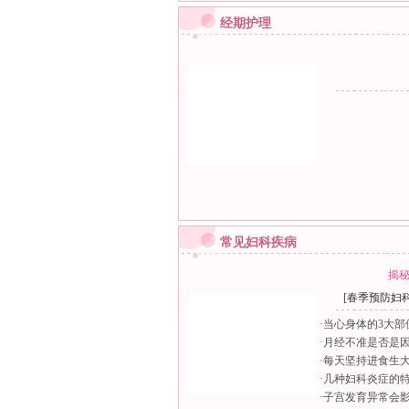
经期护理
常见妇科疾病
揭秘
[
春季预防妇
·
当心身体的3大部
·
月经不准是否是
·
每天坚持进食生
·
几种妇科炎症的
·
子宫发育异常会