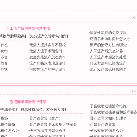
>
人工流产后的恢复注意事项
·
原发性流产的免疫疗法
药物堕胎风险高
] [
先兆流产的诊断与治疗
]
·
药流后出血时间长怎么办
是什么
·
无痛人流其实并不轻松
·
流产的治疗方法有哪些
要惋惜
·
无痛人流手术预备时
·
人工流产后怎么补养
型不合
·
发生先兆流产怎么办？
·
人工流产术感染的处理
产简介
·
流产的临床表现及治疗
·
什么方法可以预防流产
么症状
·
习惯性流产的中药治疗
·
流产应该怎么样预防？
>
别把卵巢囊肿当成怀孕
·
子宫收缩过强治疗措施
臀先露分类
] [
持续性枕后位、枕横位及其
]
·
子宫收缩过强诊断和治疗要
疗措施
·
骨产道异常（难产）
·
骨产道异常如何处理？
枕横位诊断
·
骨产道异常临床表现／狭窄骨
·
产妇骨产道异常
枕横位怎么办
·
子宫收缩过强怎么办？
·
子宫收缩过强怎么办
枕横位
·
什么是子宫收缩过强？
·
子宫收缩过强的诊治