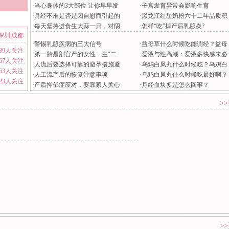
·
当心身体的3大部位 让你早早发
·
子宫发育异常会影响生育
·
月经不准是否是因自慰而引起的
·
黑龙江红星奶粉六十二年品质积
·
每天坚持进食生大蒜一只，对阴
·
怎样“吃”掉产后乳腺炎?
深圳
|
成都
·
警惕乳腺疾病的三大信号
·
益母草什么时候吃能调经？益母
639人关注
·
第一胎是剖宫产的女性，生“二
·
爱液与性高潮：爱液多快感未必
567人关注
·
人流后要选择可靠的避孕措施避
·
乌鸡白凤丸什么时候吃？乌鸡白
163人关注
·
人工流产后的恢复注意事项
·
乌鸡白凤丸什么时候吃最好啊？
323人关注
·
产后抑郁症应对，要靠家人关心
·
月经血块多是怎么回事？
>
>