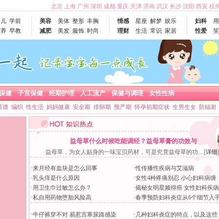
北京
上海
广州
深圳
成都
重庆
天津
济南
武汉
长沙
沈阳
西安
杭
幼儿
学前
美容
美体
整形
丰胸
情感
星座
解梦
娱乐
妇科
用
营养
早教
减肥
美发
服饰
时尚
理财
生活
常识
家居
性爱
笑
保健
子宫保健
经期护理
人工流产
保健与调理
女性性病
菜谱
编织
性生活
妈妈健康
安全期
排卵期
预产期
怀孕初期症状
生男生女
防辐射
益母草什么时候吃能调经？益母草膏的功效与
益母草，为女人贴身的一味宝贝药材，可是究竟益母草的功…
[
详细
·
来月经有血块是怎么回事
·
性传播性疾病与艾滋病
·
乳头痒是什么原因
·
女性4种疼痛别忍 小心妇科病缠
·
用卫生巾过敏怎么办？
·
揭秘女明星频得癌 女性妇科疾病
·
私自用药物堕胎风险高
·
春季预防妇科炎症从6个细节入
·
牛仔裤穿不对 易惹宫寒尿路感染
·
几种妇科炎症的特点，以及这些