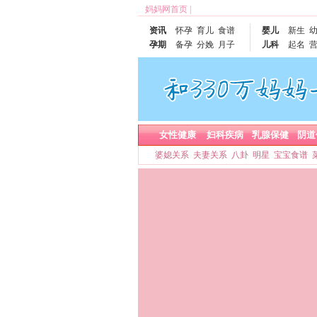
妈妈网首页
|
资讯
怀孕
育儿
食谱
婴儿
新生
孕期
备孕
分娩
月子
儿科
起名
女性健康
妇科疾病
乳腺保健
阴道
婆媳关系
夫妻关系
八卦
明星
宝宝食谱