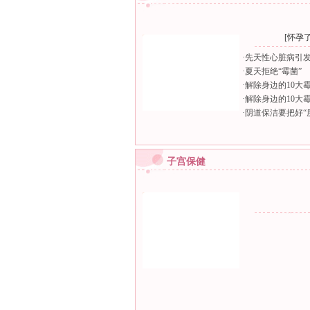
[
怀孕
·
先天性心脏病引
·
夏天拒绝“霉菌”
·
解除身边的10大
·
解除身边的10大
·
阴道保洁要把好“
子宫保健