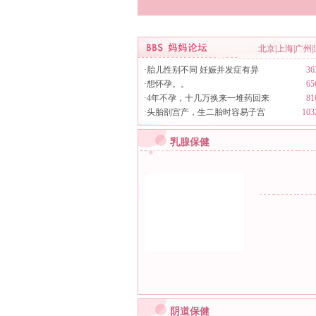
北京
|
上海
|
广州
|
·
胎儿性别不同 妊娠并发症有异
3
·
想怀孕。。
6
·
4年不孕，十几万换来一堆药回来
8
·
头胎剖宫产，生二胎时容易子宫
10
乳腺保健
阴道保健