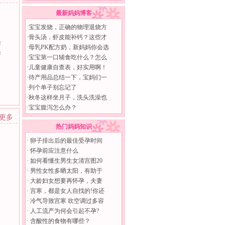
最新妈妈博客
·
宝宝发烧，正确的物理退烧方
·
骨头汤，虾皮能补钙？这些才
起
·
母乳PK配方奶，新妈妈你会选
起
·
宝宝第一口辅食吃什么？怎么
·
儿童健康自查表，好实用啊！
·
待产用品总结一下，宝妈们一
·
列个单子别忘记了
·
秋冬这样坐月子，洗头洗澡也
·
宝宝腹泻怎么办？
>更多
热门妈妈知识
·
卵子排出后的最佳受孕时间
·
怀孕前应注意什么
·
如何看懂生男生女清宫图20
·
男性女性多晒太阳，有助于
·
大龄妇女想要再怀孕，夫妻
·
宫寒，都是女人自找的!你还
·
冷气导致宫寒 吹空调过多容
·
人工流产为何会引起不孕?
·
含酸性的食物有哪些？