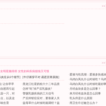
>
>
女明星频得癌 女性妇科疾病烦恼又可恨
·
爱液与性高潮：爱液多快感
科炎症从6个细节
] [
牛仔裤穿不对 易惹宫寒尿路
]
·
乌鸡白凤丸什么时候吃？乌
位 让你早早
·
黑龙江红星奶粉六十二年品质
·
乌鸡白凤丸什么时候吃最好
因自慰而引起
·
怎样“吃”掉产后乳腺炎?
·
月经血块多是怎么回事？
大蒜一只，对
·
警惕乳腺疾病的三大信号
·
来月经有血块是怎么回事
特点，以及这
·
产后抑郁症应对，要靠家人关
·
乳头痒是什么原因
影响生育
·
益母草什么时候吃能调经？益
·
用卫生巾过敏怎么办？