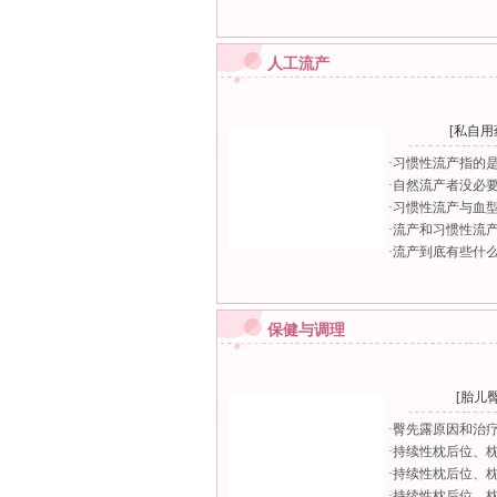
人工流产
[
私自用
·
习惯性流产指的
·
自然流产者没必
·
习惯性流产与血
·
流产和习惯性流
·
流产到底有些什
保健与调理
[
胎儿
·
臀先露原因和治
·
持续性枕后位、
·
持续性枕后位、
·
持续性枕后位、