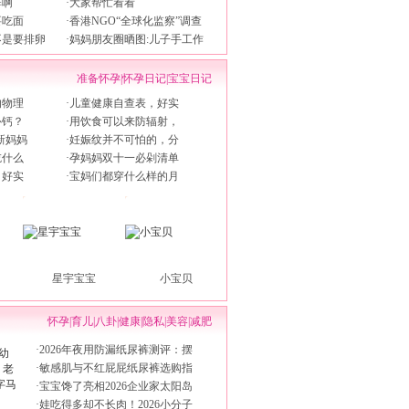
排啊
·
大家帮忙看看
要吃面
·
香港NGO“全球化监察”调查
不是要排卵
·
妈妈朋友圈晒图:儿子手工作
准备怀孕
|
怀孕日记
|
宝宝日记
的物理
·
儿童健康自查表，好实
补钙？
·
用饮食可以来防辐射，
新妈妈
·
妊娠纹并不可怕的，分
吃什么
·
孕妈妈双十一必剁清单
，好实
·
宝妈们都穿什么样的月
星宇宝宝
小宝贝
怀孕
|
育儿
|
八卦
|
健康
|
隐私
|
美容
|
减肥
·
2026年夜用防漏纸尿裤测评：摆
·
敏感肌与不红屁屁纸尿裤选购指
·
宝宝馋了亮相2026企业家太阳岛
·
娃吃得多却不长肉！2026小分子