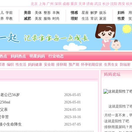
北京
上海
广州
深圳
成都
重庆
天津
济南
武汉
长沙
沈阳
西安
杭
幼儿
学前
美容
美体
整形
丰胸
情感
星座
解梦
娱乐
妇科
用
营养
早教
减肥
美发
服饰
时尚
理财
生活
常识
家居
性爱
笑
热点
妈妈热点
明星妈妈
行业动态
菜谱
编织
性生活
妈妈健康
安全期
排卵期
预产期
怀孕初期症状
生男生女
防辐射
老公已56岁
2026-05-05
50ml
2026-05-01
这就是阳性了
当父亲
2024-05-10
·
月经一直不来，
过辛苦
2023-10-16
·
这就是阳性了吧
接小生命降生
2023-07-05
·
排卵用晨尿吗？