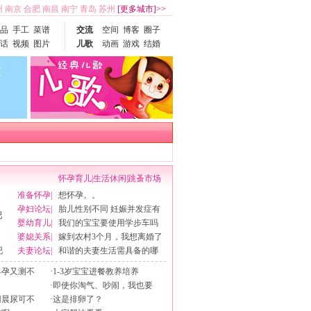
州
南京
合肥
南昌
南宁
青岛
苏州
[更多城市]>>
品
手工
菜谱
交流
空间
博客
圈子
话
视频
图片
儿歌
动画
游戏
结婚
怀孕育儿
|
生活休闲
|
跳蚤市场
准备怀孕
|
想怀孕。。
孕妇论坛
|
胎儿性别不同 妊娠并发症有
婴幼育儿
|
我们的宝宝要使用学步车吗
婆媳关系
|
嫁到农村3个月，我想离婚了
吧
夫妻论坛
|
和谐的夫妻生活需具备的哪
早孕又测不
·
1-3岁宝宝进餐教养培养
·
即使你淘气、吵闹，我也要
用晨尿可不
·
这是排卵了？