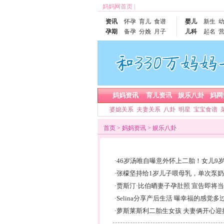
妈妈网首页
|
资讯
怀孕
育儿
食谱
婴儿
新生
孕期
备孕
分娩
月子
儿科
起名
妈妈资讯
育儿资讯
娱乐八卦
妈网
婆媳关系
夫妻关系
八卦
明星
宝宝食谱
首页
>
妈妈资讯
>
娱乐八卦
·
46岁汤唯自曝意外怀上二胎！女儿9岁
·
张檬坚持给1岁儿子喂母乳，单次泵奶2
·
贾斯汀·比伯晒妻子孕肚照 宣告即将
·
Selina分享产后生活 曝幸福的感觉多
·
萝斯莱斯利二胎生女孩 夫妻俩开心迎