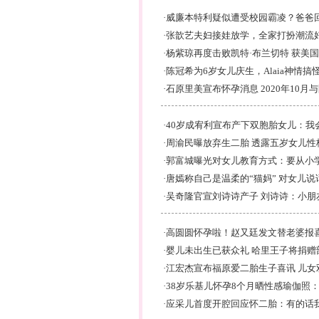
·
威廉本特利疑似遭受校园霸凌？爸爸
·
张歆艺夫妇接娃放学，全家打扮潮流
·
杨紫琼再度击败凯特·布兰切特 获美
·
陈冠希为6岁女儿庆生，Alaia神情搞
·
石原里美宣布怀孕消息 2020年10月
·
40岁成宥利宣布产下双胞胎女儿：我
·
周渝民曝放弃生二胎 透露五岁女儿性
·
郭富城曝光对女儿教育方式：要从小
·
唐嫣称自己是温柔的“猫妈” 对女儿说
·
吴奇隆官宣刘诗诗产子 刘诗诗：小朋
·
高圆圆怀孕啦！赵又廷发文替老婆报
·
婴儿未出生已获众礼 哈里王子将捐赠
·
江宏杰宣布福原爱二胎生子喜讯 儿女
·
38岁乐基儿怀孕8个月晒性感瑜伽照
·
应采儿首度开腔回应怀二胎：有的话