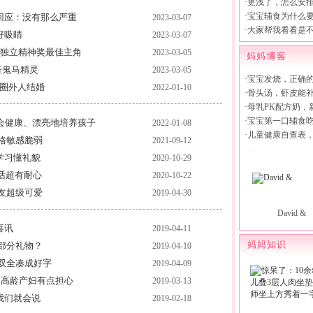
·
更浅了，怎么安
·
宝宝辅食为什么
回应：没有那么严重
2023-03-07
·
大家帮我看看是
好吸睛
2023-03-07
国独立精神奖最佳主角
2023-03-05
怪鬼马精灵
2023-03-05
·
宝宝发烧，正确
与圈外人结婚
2022-01-10
·
骨头汤，虾皮能
·
母乳PK配方奶，
·
宝宝第一口辅食
会健康、漂亮地培养孩子
2022-01-08
·
儿童健康自查表
格敏感脆弱
2021-09-12
学习懂礼貌
2020-10-29
话超有耐心
2020-10-22
友超级可爱
2019-04-30
David &
喜讯
2019-04-11
部分礼物？
2019-04-10
双全凑成好字
2019-04-09
：高龄产妇有点担心
2019-03-13
我们就会说
2019-02-18