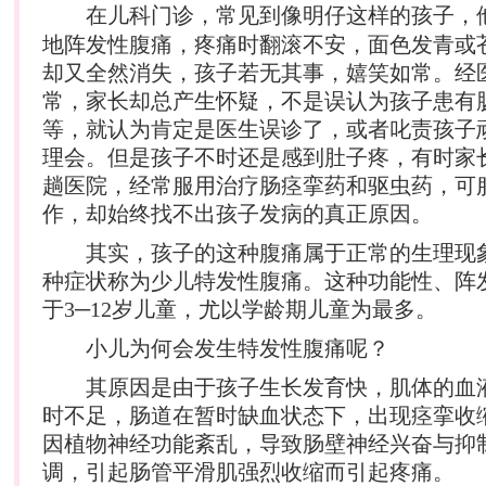
在
儿科
门诊，常见到像明仔这样的孩子，
地阵发性腹痛，疼痛时翻滚不安，面色发青或
却又全然消失，孩子若无其事，嬉笑如常。经
常，家长却总产生怀疑，不是误认为孩子患有
等，就认为肯定是医生误诊了，或者叱责孩子
理会。但是孩子不时还是感到肚子疼，有时家
趟医院，经常服用治疗肠痉挛药和驱虫药，可
作，却始终找不出孩子发病的真正原因。
其实，孩子的这种腹痛属于正常的生理现
种症状称为少儿特发性腹痛。这种功能性、阵
于3─12岁儿童，尤以学龄期儿童为最多。
小儿为何会发生特发性腹痛呢？
其原因是由于孩子生长发育快，肌体的血
时不足，肠道在暂时缺血状态下，出现痉挛收
因植物神经功能紊乱，导致肠壁神经兴奋与抑
调，引起肠管平滑肌强烈收缩而引起疼痛。