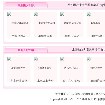
孕妇图片
|
宝宝图片
|
妈妈图片
|
最新图片列表
手握玫瑰花
美丽袁立的
翟家艺 闪亮
勇敢小骑
儿童歌曲
|
儿童故事
|
学习知
最新儿歌列表
儿童歌曲大全
儿童故事大全
幼儿学习知识
动画片大
关于我们
-
广告合作
-
使用条款
-
客服中
Copyright© 2007-2018 MAMACN.COM
妈妈