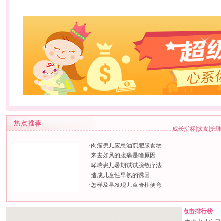
成长指标
|
饮食
|
护
·
肉瘤患儿应忌油煎肥腻食物
·
来去如风的腹痛是啥原因
·
哮喘患儿暑期试试脱敏疗法
·
造成儿童性早熟的诱因
·
怎样及早发现儿童脊柱侧弯
点击排行榜