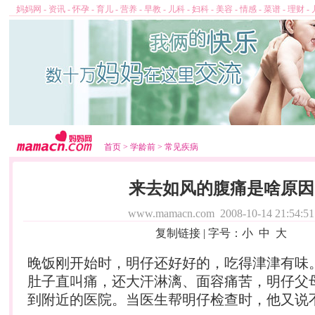
妈妈网
-
资讯
-
怀孕
-
育儿
-
营养
-
早教
-
儿科
-
妇科
-
美容
-
情感
-
菜谱
-
理财
-
首页
>
学龄前
>
常见疾病
来去如风的腹痛是啥原因
www.mamacn.com
2008-10-14 21:54:51
复制链接
| 字号：
小
中
大
晚饭刚开始时，明仔还好好的，吃得津津有味
肚子直叫痛，还大汗淋漓、面容痛苦，明仔父
到附近的医院。当医生帮明仔检查时，他又说