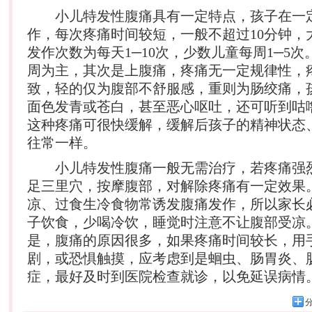
小儿特发性腹痛具有一定特点，孩子在一
作，每次疼痛时间较短，一般不超过10分钟，
发作次数为每天1─10次，少数儿童每周1─5
周为主，其次是上腹痛，疼痛无一定规律性，
致，轻的仅为腹部不舒服感，重则为肠绞痛，
面色发青或苍白，甚至恶心呕吐，还可听到咕
这种疼痛可很快缓解，缓解后孩子的精神状态
往常一样。
小儿特发性腹痛一般无需治疗，若疼痛强
足三里穴，按摩腹部，对解除疼痛有一定效果
凉、过食生冷食物常诱发腹痛发作，所以家长
子饮食，少喝冷饮，睡觉时注意不让腹部受凉
是，腹痛的原因很多，如果疼痛时间较长，用
剧，或恐惧触摸，应考虑到是蛔虫、肠胃炎、
症，最好及时到医院检查就诊，以免延误病情