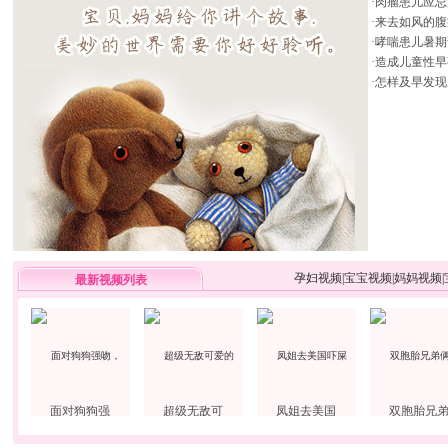
·
肉瘤患儿应忌
·
来去如风的腹
·
哮喘患儿暑期
·
造成儿童性早
·
怎样及早发现
孕妇视频
|
宝宝视频
|
妈妈视频
|
最新视频列表
面对狗狗强
超级无敌可
凤姐去美国
双胞胎兄