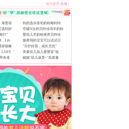
设为首页
收藏
|
，海普诺
·
转奶选乐蓓初奶粉顺利转
宝选到好
·
空罐N次的贝特佳绵羊奶粉
殴打”
·
婴幼儿羊奶粉推荐贝特佳
Life
·
肠胃弱的宝宝可以试试贝
感冒咳嗽
·
“乐护好苗，成长无忧”
AIFE「
·
美素佳儿加入爱婴室“低
早有准
·
赋能“幼儿体育+”高质量