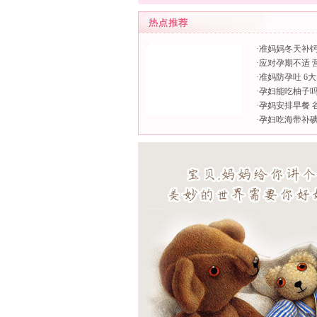
·
准妈妈冬天补钙
·
应对孕期不适 
·
准妈防孕吐 6
·
孕妇能吃柚子
·
孕妈安排早餐 
·
孕妇吃海带补