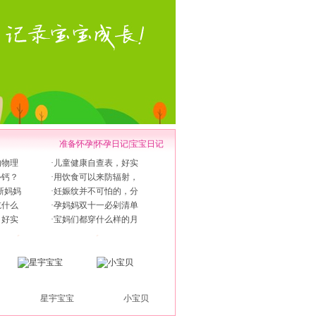
准备怀孕
|
怀孕日记
|
宝宝日记
的物理
·
儿童健康自查表，好实
补钙？
·
用饮食可以来防辐射，
新妈妈
·
妊娠纹并不可怕的，分
吃什么
·
孕妈妈双十一必剁清单
，好实
·
宝妈们都穿什么样的月
星宇宝宝
小宝贝