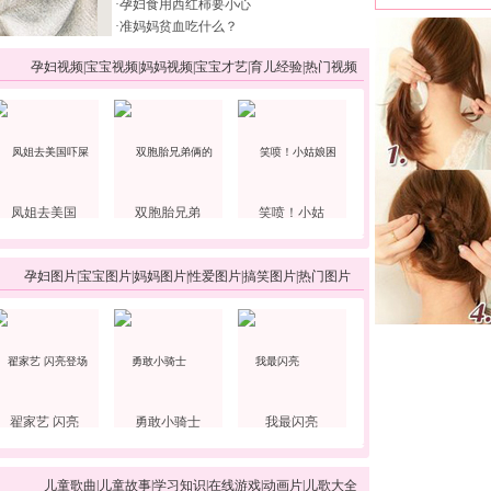
·
孕妇食用西红柿要小心
·
准妈妈贫血吃什么？
孕妇视频
|
宝宝视频
|
妈妈视频
|
宝宝才艺
|
育儿经验
|
热门视频
凤姐去美国
双胞胎兄弟
笑喷！小姑
孕妇图片
|
宝宝图片
|
妈妈图片
|
性爱图片
|
搞笑图片
|
热门图片
翟家艺 闪亮
勇敢小骑士
我最闪亮
儿童歌曲
|
儿童故事
|
学习知识
|
在线游戏
|
动画片
|
儿歌大全