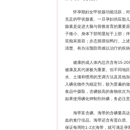
怀孕
期妇女甲状腺功能活跃，对
充足的甲状腺素。一旦
孕妇
供应胎儿
腺素是促进大脑与骨骼发育的重要原
子矮小、身体下部明显短于上部；伴
笑痴呆面容；步态摇摆似鸭行。上述
清楚、有办法预防而难以治疗的疾病
健康的成人体内总共含有15-20毫
健康及其代谢极为重要。但不同地区
水、土壤和惯用的烹调方法及其他加
入碘化物作为稳定剂，较为普遍的做
食品中摄取，含碘较高的食物依次为
如果使用碘化钾制剂补碘，务必注意
海带富含碘。海带的含碘量高达5
血的食疗佳品。海带还含有蛋白质、
保证每周吃1-2次海带，就可满足
孕