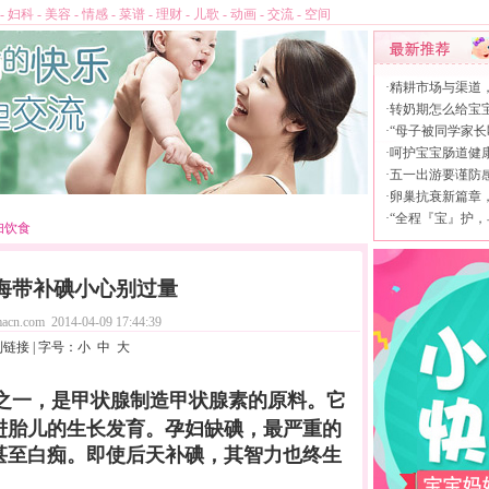
-
妇科
-
美容
-
情感
-
菜谱
-
理财
-
儿歌
-
动画
-
交流
-
空间
·
精耕市场与渠道
·
转奶期怎么给宝
·
“母子被同学家长
·
呵护宝宝肠道健康，
·
五一出游要谨防
·
卵巢抗衰新篇章，L
·
“全程『宝』护，
妇饮食
海带补碘小心别过量
acn.com
2014-04-09 17:44:39
制链接
| 字号：
小
中
大
之一，是甲状腺制造甲状腺素的原料。它
进胎儿的生长发育。
孕妇
缺碘，最严重的
甚至白痴。即使后天补碘，其智力也终生