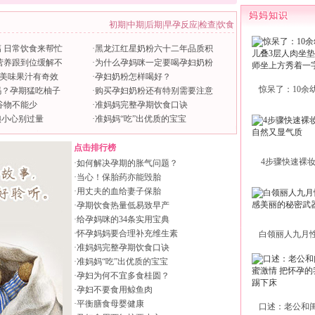
初期
|
中期
|
后期
|
早孕反应
|
检查
|
饮食
 日常饮食来帮忙
·
黑龙江红星奶粉六十二年品质积
营养跟到位缓解不
·
为什么孕妈咪一定要喝孕妇奶粉
大美味果汁有奇效
·
孕妇奶粉怎样喝好？
惊呆了：10余
吗？孕期猛吃柚子
·
购买孕妇奶粉还有特别需要注意
谷物不能少
·
准妈妈完整孕期饮食口诀
碘小心别过量
·
准妈妈“吃”出优质的宝宝
点击排行榜
4步骤快速裸
·
如何解决孕期的胀气问题？
·
当心！保胎药亦能毁胎
·
用丈夫的血给妻子保胎
·
孕期饮食热量低易致早产
·
给孕妈咪的34条实用宝典
·
怀孕妈妈要合理补充维生素
白领丽人九月
·
准妈妈完整孕期饮食口诀
·
准妈妈“吃”出优质的宝宝
·
孕妇为何不宜多食桂圆？
·
孕妇不要食用鲸鱼肉
·
平衡膳食母婴健康
口述：老公和