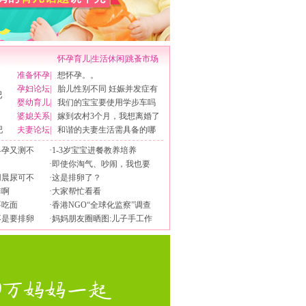
怀孕育儿
|
生活休闲
|
跳蚤市场
准备怀孕
|
想怀孕。。
孕妇论坛
|
胎儿性别不同 妊娠并发症有
婴幼育儿
|
我们的宝宝要使用学步车吗
婆媳关系
|
嫁到农村3个月，我想离婚了
吧
夫妻论坛
|
和谐的夫妻生活需具备的哪
早孕又测不
·
1-3岁宝宝进餐教养培养
·
即使你淘气、吵闹，我也要
用晨尿可不
·
这是排卵了？
排啊
·
大家帮忙看看
要吃面
·
香港NGO“全球化监察”调查
不是要排卵
·
妈妈朋友圈晒图:儿子手工作