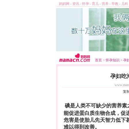
妈妈网
-
资讯
-
怀孕
-
育儿
-
营养
-
早教
-
儿科
首页
>
怀孕知识
>
孕
孕妇吃
www.mam
复
碘是人类不可缺少的
营养
素
能促进蛋白质生物合成，促
危害是使胎儿先天智力低下
难以得到改善。