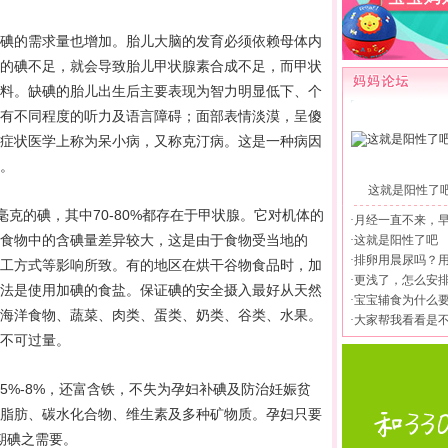
碘的需求量也增加。胎儿大脑的发育必须依赖母体内
的碘不足，就会导致胎儿甲状腺素合成不足，而甲状
料。缺碘的胎儿出生后主要表现为智力明显低下、个
有不同程度的听力及语言障碍；面部表情淡漠，呈傻
症状医学上称为呆小病，又称克汀病。这是一种病因
。
这就是阳性了
克的碘，其中70-80%都存在于甲状腺。它对机体的
·
月经一直不来，
食物中的含碘量差异较大，这是由于食物受当地的
·
这就是阳性了吧
·
排卵用晨尿吗？
工方式等影响所致。有的地区在烘干谷物食品时，加
·
更浅了，怎么安
法是使用加碘的食盐。保证碘的安全摄入最好从天然
·
宝宝辅食为什么
海洋食物、蔬菜、肉类、蛋类、奶类、谷类、水果。
·
大家帮我看看是
不可过量。
%-8%，还富含铁，不失为
孕妇
补碘及防治妊娠贫
脂肪、碳水化合物、维生素及多种矿物质。
孕妇
只要
期
碘之需要。