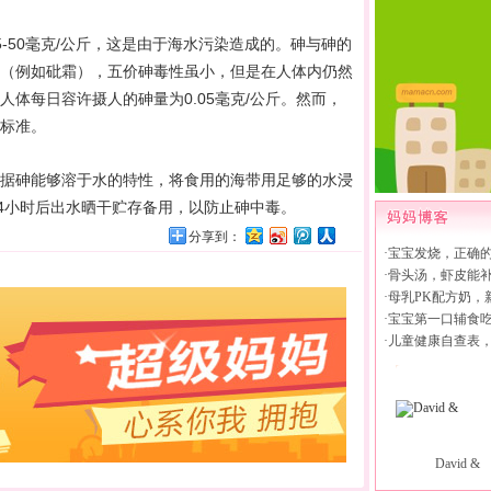
50毫克/公斤，这是由于海水污染造成的。砷与砷的
（例如砒霜），五价砷毒性虽小，但是在人体内仍然
体每日容许摄人的砷量为0.05毫克/公斤。然而，
标准。
砷能够溶于水的特性，将食用的海带用足够的水浸
24小时后出水晒干贮存备用，以防止砷中毒。
分享到：
·
宝宝发烧，正确
·
骨头汤，虾皮能
·
母乳PK配方奶，
·
宝宝第一口辅食
·
儿童健康自查表
David &