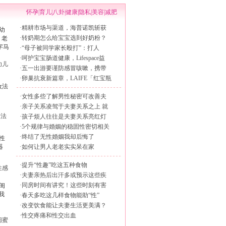
怀孕
|
育儿
|
八卦
|
健康
|
隐私
|
美容
|
减肥
·
精耕市场与渠道，海普诺凯斩获
·
转奶期怎么给宝宝选到好奶粉？
·
“母子被同学家长殴打”：打人
·
呵护宝宝肠道健康，Lifespace益
幼儿
·
五一出游要谨防感冒咳嗽，携带
·
卵巢抗衰新篇章，LAIFE「红宝瓶
·
女性多些了解男性秘密可改善夫
·
亲子关系凌驾于夫妻关系之上 就
妆法
·
孩子烦人往往是夫妻关系亮红灯
·
5个规律与婚姻的稳固性密切相关
·
终结了无性婚姻我却后悔了
·
如何让男人老老实实呆在家
·
提升“性趣”吃这五种食物
性感
·
夫妻亲热后出汗多或预示这些疾
·
同房时间有讲究！这些时刻有害
·
春天多吃这几样食物能助“性”
·
改变饮食能让夫妻生活更美满？
·
性交疼痛和性交出血
闺蜜