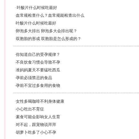
·
叶酸片什么时候吃最好
·
血常规检查什么？血常规能检查出什么
·
叶酸片什么时候吃最好
·
卵泡多大排出 卵泡多大会排出呢？
·
双胞胎的形成 双胞胎是怎么形成的？
·
你知道自己的受孕规律？
·
不良饮食习惯会导致不孕
·
准妈妈夏天不要猛吃西瓜
·
孕前必须禁忌的食品
·
孕前不宜过多食用的食物
·
女性多喝咖啡不利身体健康
·
小心吃出不育症
·
素食可能会影响女人生育
·
对不起，跟宠物说拜拜
·
胡萝卜吃多了小心不孕