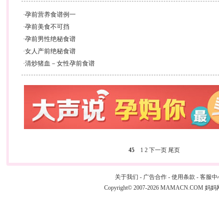
·
孕前营养食谱例一
·
孕前美食不可挡
·
孕前男性绝秘食谱
·
女人产前绝秘食谱
·
清炒猪血－女性孕前食谱
45
1
2
下一页
尾页
关于我们
-
广告合作
-
使用条款
-
客服中
Copyright© 2007-2026 MAMACN.COM
妈妈