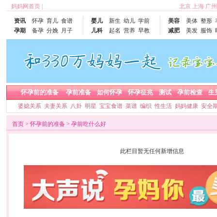
妈妈网首页
|
北京
上海
广州
资讯
怀孕
育儿
食谱
婴儿
新生
幼儿
学前
美容
美体
整形
孕期
备孕
分娩
月子
儿科
起名
营养
早教
减肥
美发
服饰
怀孕前的准备
孕前准备
如何怀孕
怀孕征兆
测试
孕前检查
生
婆媳关系
夫妻关系
八卦
明星
宝宝食谱
菜谱
编织
性生活
妈妈健康
安全
首页
>
怀孕前的准备
>
孕前吃什么好
此栏目暂无任何新增信息