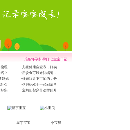
准备怀孕
|
怀孕日记
|
宝宝日记
的物理
·
儿童健康自查表，好实
补钙？
·
用饮食可以来防辐射，
新妈妈
·
妊娠纹并不可怕的，分
吃什么
·
孕妈妈双十一必剁清单
，好实
·
宝妈们都穿什么样的月
星宇宝宝
小宝贝