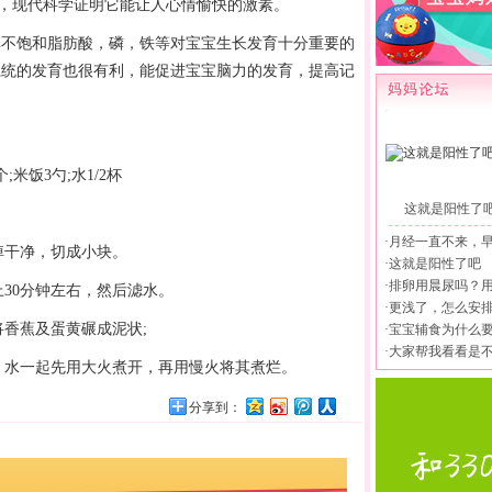
，现代科学证明它能让人心情愉快的激素。
不饱和脂肪酸，磷，铁等对宝宝生长发育十分重要的
系统的发育也很有利，能促进宝宝脑力的发育，提高记
;米饭3勺;水1/2杯
这就是阳性了
·
月经一直不来，
干净，切成小块。
·
这就是阳性了吧
·
排卵用晨尿吗？
30分钟左右，然后滤水。
·
更浅了，怎么安
香蕉及蛋黄碾成泥状;
·
宝宝辅食为什么
·
大家帮我看看是
水一起先用大火煮开，再用慢火将其煮烂。
分享到：