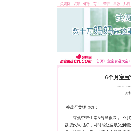
妈妈网
-
资讯
-
怀孕
-
育儿
-
营养
-
早教
-
儿科
首页
>
宝宝食谱大全
6个月宝
www.mam
复
香蕉蛋黄粥功效：
香蕉中维生素A含量很高，它可以
皲裂效果很好，同时能让皮肤光润细