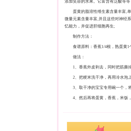
添加笑容的水果。它富含有泛酸等等
蛋黄的脂溶性维生素含量丰富,单
微量元素含量丰富,并且这些对神经
忆能力，并促进肝细胞再生;
制作方法：
食谱
原料：香蕉1/4根，熟蛋黄1个
做法：
1、香蕉外皮剥去，同时把筋撕掉
2、把粳米洗干净，再用冷水泡上
3、取干净的宝宝专用碗一个，将
4、然后再将蛋黄，香蕉，米饭，