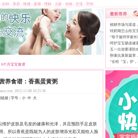
-
妇科
-
美容
-
情感
-
菜谱
-
理财
-
儿歌
-
动画
-
交流
-
空间
·
精耕市场与渠道
·
转奶期怎么给宝
·
“母子被同学家长
·
呵护宝宝肠道健康，
·
五一出游要谨防
·
卵巢抗衰新篇章，L
·
“全程『宝』护，
>
6个月宝宝食谱
宝营养食谱：香蕉蛋黄粥
acn.com
2012-11-08 10:25:36
制链接
| 字号：
小
中
大
维护皮肤及毛发的健康和光泽，并且预防手足皮肤
滑。所以香蕉是既能为人的皮肤增添光彩又能给人脸