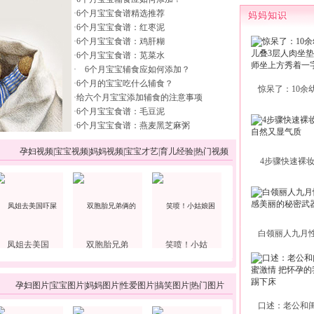
·
6个月宝宝食谱精选推荐
·
6个月宝宝食谱：红枣泥
·
6个月宝宝食谱：鸡肝糊
·
6个月宝宝食谱：苋菜水
·
6个月宝宝辅食应如何添加？
·
6个月的宝宝吃什么辅食？
惊呆了：10余
·
给六个月宝宝添加辅食的注意事项
·
6个月宝宝食谱：毛豆泥
·
6个月宝宝食谱：燕麦黑芝麻粥
孕妇视频
|
宝宝视频
|
妈妈视频
|
宝宝才艺
|
育儿经验
|
热门视频
4步骤快速裸
白领丽人九月
凤姐去美国
双胞胎兄弟
笑喷！小姑
孕妇图片
|
宝宝图片
|
妈妈图片
|
性爱图片
|
搞笑图片
|
热门图片
口述：老公和