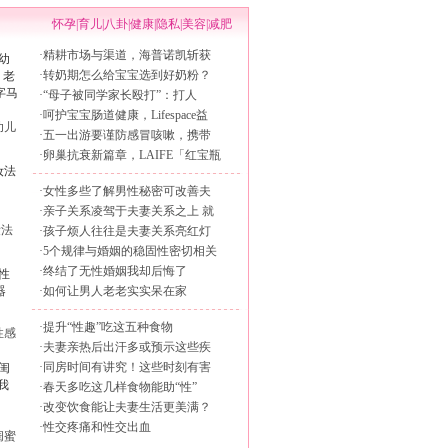
怀孕
|
育儿
|
八卦
|
健康
|
隐私
|
美容
|
减肥
·
精耕市场与渠道，海普诺凯斩获
·
转奶期怎么给宝宝选到好奶粉？
·
“母子被同学家长殴打”：打人
·
呵护宝宝肠道健康，Lifespace益
幼儿
·
五一出游要谨防感冒咳嗽，携带
·
卵巢抗衰新篇章，LAIFE「红宝瓶
·
女性多些了解男性秘密可改善夫
·
亲子关系凌驾于夫妻关系之上 就
妆法
·
孩子烦人往往是夫妻关系亮红灯
·
5个规律与婚姻的稳固性密切相关
·
终结了无性婚姻我却后悔了
·
如何让男人老老实实呆在家
·
提升“性趣”吃这五种食物
性感
·
夫妻亲热后出汗多或预示这些疾
·
同房时间有讲究！这些时刻有害
·
春天多吃这几样食物能助“性”
·
改变饮食能让夫妻生活更美满？
·
性交疼痛和性交出血
闺蜜