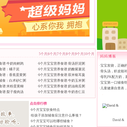
5个月
|
6个月
|
7个月
|
8个月
|
9个月
|
10个月
食谱:牛奶炖鹌鹑
·
6个月宝宝营养食谱:骨汤肝泥粥
·
宝宝发烧，正确
食谱：橘子泥
·
6个月宝宝营养食谱:奶酪紫薯泥
·
骨头汤，虾皮能
食谱：香蕉蛋黄粥
·
6个月宝宝营养食谱:双米银耳羹
·
母乳PK配方奶，
辅食：白术砂仁粥
·
6个月宝宝营养食谱:牛奶玉米粥
·
宝宝第一口辅食
食谱:米粉蛋黄糊
·
6个月宝宝营养食谱:奶油南瓜粥
·
儿童健康自查表
食谱:梨子瘦肉汤
·
6个月宝宝营养食谱:牛奶杏仁豆
点击排行榜
·
6个月宝宝饮食特点
·
给孩子添加辅食应注意什么事项？
David &
·
6个月宝宝可以吃哪些辅食？
·
6个月宝宝辅食应如何添加？