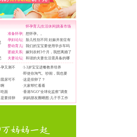
怀孕育儿
|
生活休闲
|
跳蚤市场
准备怀孕
|
想怀孕。。
孕妇论坛
|
胎儿性别不同 妊娠并发症有
婴幼育儿
|
我们的宝宝要使用学步车吗
婆媳关系
|
嫁到农村3个月，我想离婚了
吧
夫妻论坛
|
和谐的夫妻生活需具备的哪
早孕又测不
·
1-3岁宝宝进餐教养培养
·
即使你淘气、吵闹，我也要
用晨尿可不
·
这是排卵了？
排啊
·
大家帮忙看看
要吃面
·
香港NGO“全球化监察”调查
不是要排卵
·
妈妈朋友圈晒图:儿子手工作