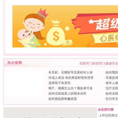
居家窍门
|
厨房窍门
|
健康常
·
冬瓜籽、石榴籽等瓜果籽对人体
·
如何预
·
对成人来说 有的果蔬籽很有营养
·
耳屎是保
·
选择筷子有讲究
·
老年人
·
咽干、咽痛怎么办？咽炎者可多
·
治疗冻
·
如何去除蔬菜上的残余农药
·
如何去
·
如何挑选新鲜嫩蔬菜
·
在日常
点击排行榜
·
上环后同房注