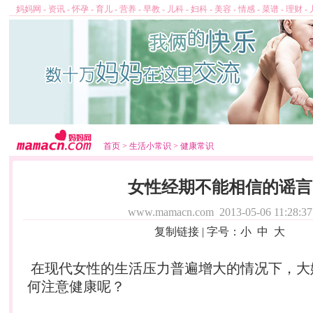
妈妈网
-
资讯
-
怀孕
-
育儿
-
营养
-
早教
-
儿科
-
妇科
-
美容
-
情感
-
菜谱
-
理财
-
首页
>
生活小常识
>
健康常识
女性经期不能相信的谣言
www.mamacn.com
2013-05-06 11:28:37
复制链接
| 字号：
小
中
大
在现代女性的生活压力普遍增大的情况下，大
何注意健康呢？