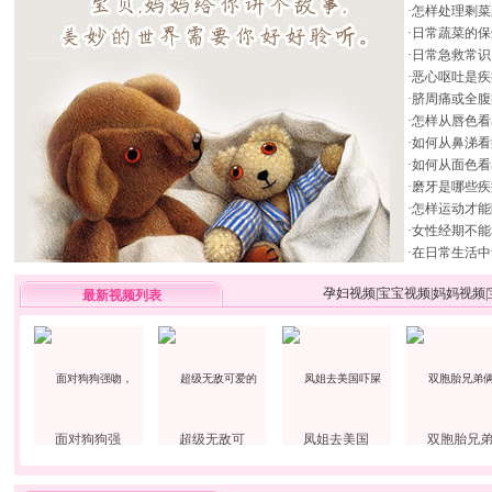
·
怎样处理剩菜
·
日常蔬菜的保
·
日常急救常识
·
恶心呕吐是疾
·
脐周痛或全腹
·
怎样从唇色看
·
如何从鼻涕看
·
如何从面色看
·
磨牙是哪些疾
·
怎样运动才能
·
女性经期不能
·
在日常生活中
孕妇视频
|
宝宝视频
|
妈妈视频
|
最新视频列表
面对狗狗强
超级无敌可
凤姐去美国
双胞胎兄