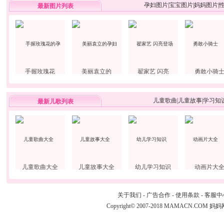
孕妇图片
|
宝宝图片
|
妈妈图片
|
最新图片列表
手握玫瑰花
美丽袁立的
翟家艺 闪亮
勇敢小骑
儿童歌曲
|
儿童故事
|
学习知
最新儿歌列表
儿童歌曲大全
儿童故事大全
幼儿学习知识
动画片大
关于我们
-
广告合作
-
使用条款
-
客服中
Copyright© 2007-2018 MAMACN.COM
妈妈