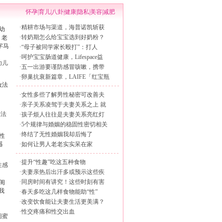
怀孕
|
育儿
|
八卦
|
健康
|
隐私
|
美容
|
减肥
·
精耕市场与渠道，海普诺凯斩获
·
转奶期怎么给宝宝选到好奶粉？
·
“母子被同学家长殴打”：打人
·
呵护宝宝肠道健康，Lifespace益
幼儿
·
五一出游要谨防感冒咳嗽，携带
·
卵巢抗衰新篇章，LAIFE「红宝瓶
·
女性多些了解男性秘密可改善夫
·
亲子关系凌驾于夫妻关系之上 就
妆法
·
孩子烦人往往是夫妻关系亮红灯
·
5个规律与婚姻的稳固性密切相关
·
终结了无性婚姻我却后悔了
·
如何让男人老老实实呆在家
·
提升“性趣”吃这五种食物
性感
·
夫妻亲热后出汗多或预示这些疾
·
同房时间有讲究！这些时刻有害
·
春天多吃这几样食物能助“性”
·
改变饮食能让夫妻生活更美满？
·
性交疼痛和性交出血
闺蜜