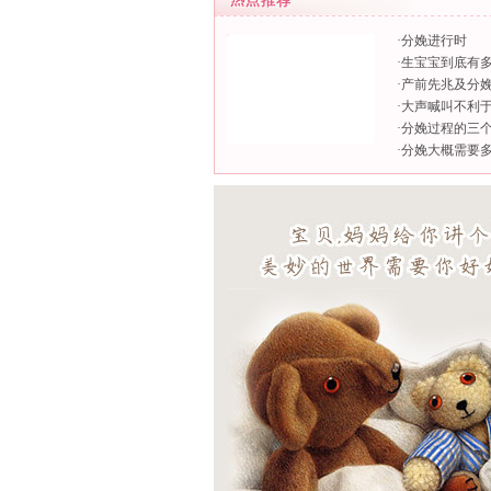
·
分娩进行时
·
生宝宝到底有
·
产前先兆及分
·
大声喊叫不利
·
分娩过程的三
·
分娩大概需要