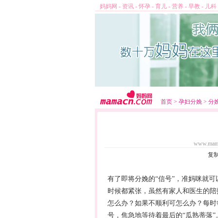
妈妈网
-
资讯
-
怀孕
-
育儿
-
营养
-
早教
-
儿科
首页
>
孕妇分娩
>
分
www.mam
复
有了即将
分娩
的“信号”，准妈咪就
时候都紧张，虽然有家人和医生的陪
怎么办？如果不顺利可怎么办？每时
号，焦急地等待着最后的“瓜熟蒂落”