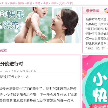
-
妇科
-
美容
-
情感
-
菜谱
-
理财
-
儿歌
-
动画
-
交流
-
空间
·
精耕市场与渠道
·
转奶期怎么给宝
·
“母子被同学家长
·
呵护宝宝肠道健康，
·
五一出游要谨防
·
卵巢抗衰新篇章，L
·
“全程『宝』护，
娩过程
分娩进行时
acn.com
2008-11-09 14:24:06
制链接
| 字号：
小
中
大
可以去医院等待小宝宝的降生了。这时的准妈咪比任何
护，心情却更加忐忑不安，下一步会发生什么？我该
每刻都紧张地感觉着身体以及下腹发出的每一点讯
。