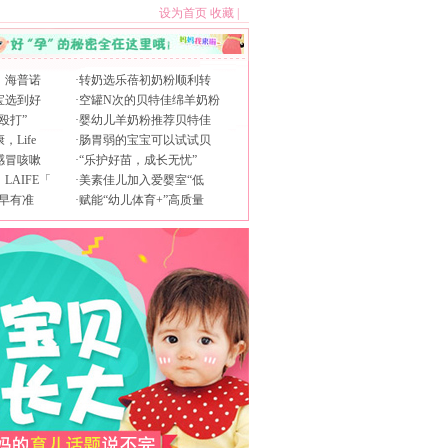
设为首页
收藏
|
，海普诺
·
转奶选乐蓓初奶粉顺利转
宝选到好
·
空罐N次的贝特佳绵羊奶粉
殴打”
·
婴幼儿羊奶粉推荐贝特佳
Life
·
肠胃弱的宝宝可以试试贝
感冒咳嗽
·
“乐护好苗，成长无忧”
AIFE「
·
美素佳儿加入爱婴室“低
早有准
·
赋能“幼儿体育+”高质量