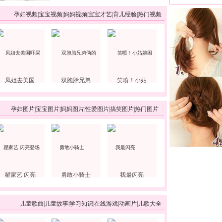
孕妇视频
|
宝宝视频
|
妈妈视频
|
宝宝才艺
|
育儿经验
|
热门视频
凤姐去美国
双胞胎兄弟
笑喷！小姑
孕妇图片
|
宝宝图片
|
妈妈图片
|
性爱图片
|
搞笑图片
|
热门图片
翟家艺 闪亮
勇敢小骑士
我最闪亮
儿童歌曲
|
儿童故事
|
学习知识
|
在线游戏
|
动画片
|
儿歌大全