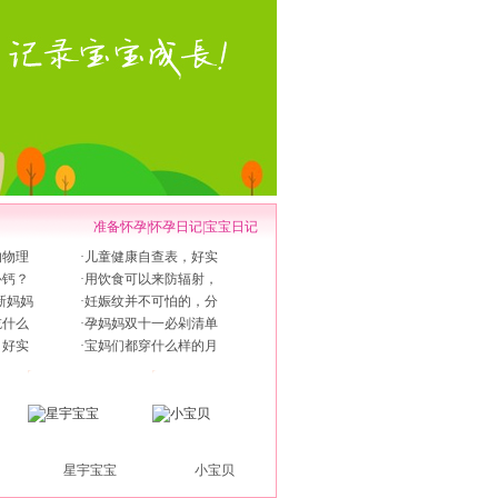
准备怀孕
|
怀孕日记
|
宝宝日记
的物理
·
儿童健康自查表，好实
补钙？
·
用饮食可以来防辐射，
新妈妈
·
妊娠纹并不可怕的，分
吃什么
·
孕妈妈双十一必剁清单
，好实
·
宝妈们都穿什么样的月
星宇宝宝
小宝贝