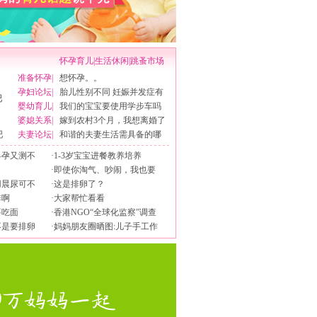
怀孕育儿
|
生活休闲
|
跳蚤市场
准备怀孕
|
想怀孕。。
孕妇论坛
|
胎儿性别不同 妊娠并发症有
婴幼育儿
|
我们的宝宝要使用学步车吗
婆媳关系
|
嫁到农村3个月，我想离婚了
吧
夫妻论坛
|
和谐的夫妻生活需具备的哪
早孕又测不
·
1-3岁宝宝进餐教养培养
·
即使你淘气、吵闹，我也要
用晨尿可不
·
这是排卵了？
排啊
·
大家帮忙看看
要吃面
·
香港NGO“全球化监察”调查
不是要排卵
·
妈妈朋友圈晒图:儿子手工作