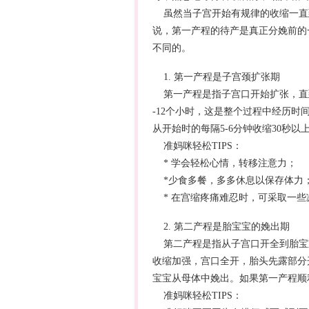
虽然当子宫开始有规律的收缩一直
说，第一产程的待产是真正
分娩
前的
不同的。
1. 第一产程是子宫颈扩张期
第一产程是指子宫口开始扩张，直到
-12个小时，这是整个过程中经历
从开始时的每隔5-6分钟收缩30秒以上
准妈咪轻松TIPS：
* 学会轻松心情，转移注意力；
*少食多餐，多多休息以保存体力
* 在宫缩疼痛难忍时，可采取一些
2. 第二产程是胎宝宝的娩出期
第二产程是指从子宫口开全到胎宝宝
收缩加强，宫口全开，胎头先露部分
宝宝从母体中娩出。如果第一产程顺
准妈咪轻松TIPS：