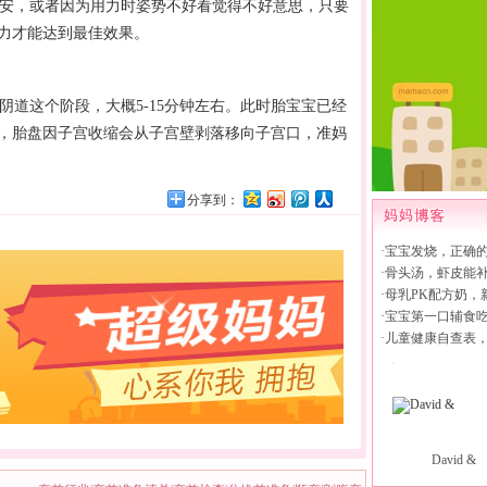
安，或者因为用力时姿势不好看觉得不好意思，只要
力才能达到最佳效果。
道这个阶段，大概5-15分钟左右。此时胎宝宝已经
，胎盘因子宫收缩会从子宫壁剥落移向子宫口，准妈
分享到：
·
宝宝发烧，正确
·
骨头汤，虾皮能
·
母乳PK配方奶，
·
宝宝第一口辅食
·
儿童健康自查表
David &