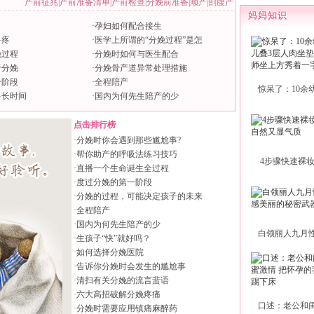
产前征兆
|
产前准备清单
|
产前检查
|
分娩前准备
|
顺产
|
剖腹产
·
孕妇如何配合接生
多疼
·
医学上所谓的“分娩过程”是怎
娩过程
·
分娩时如何与医生配合
于分娩
·
分娩骨产道异常处理措施
个阶段
·
全程陪产
惊呆了：10余
多长时间
·
国内为何先生陪产的少
点击排行榜
·
分娩时你会遇到那些尴尬事?
·
帮你助产的呼吸法练习技巧
4步骤快速裸
·
直播一个生命诞生全过程
·
度过分娩的第一阶段
·
分娩的过程，可能决定孩子的未来
·
全程陪产
·
国内为何先生陪产的少
白领丽人九月
·
生孩子“快”就好吗？
·
如何选择分娩医院
·
告诉你分娩时会发生的尴尬事
·
清扫有关分娩的流言蜚语
·
六大高招破解分娩疼痛
口述：老公和
·
分娩时需要应用镇痛麻醉药