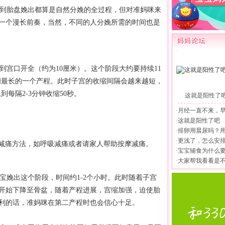
到胎盘娩出都算是自然
分娩
的全过程，但对准妈咪来
一个漫长前奏，当然，不同的人
分娩
所需的时间也是
宫口开全（约为10厘米）。这个阶段大约要持续11
时间最长的一个产程。此时子宫的收缩间隔会越来越短，
到每隔2-3分钟收缩50秒。
这就是阳性了
·
月经一直不来，
·
这就是阳性了吧
；
·
排卵用晨尿吗？
·
更浅了，怎么安
减痛方法，如呼吸减痛或者请家人帮助按摩减痛。
·
宝宝辅食为什么
·
大家帮我看看是
娩出这个阶段，时间约1-2个小时。此时随着子宫
开始下降至骨盆，随着产程进展，宫缩加强，迫使胎
利的话，准妈咪在第二产程时也会信心十足。