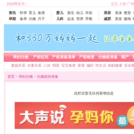
妈妈网首页
|
北京
上海
广州
资讯
怀孕
育儿
食谱
婴儿
新生
幼儿
学前
美容
美体
整形
孕期
备孕
分娩
月子
儿科
起名
营养
早教
减肥
美发
服饰
孕妇分娩
产前征兆
产前准备清单
产前检查
分娩前准备
顺产
婆媳关系
夫妻关系
八卦
明星
宝宝食谱
菜谱
编织
性生活
妈妈健康
安全
首页
>
孕妇分娩
>
分娩前的准备
此栏目暂无任何新增信息