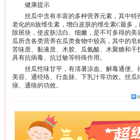
健康提示
丝瓜中含有丰富的多种
营养
元素，其中特
老化的B族维生素，增白皮肤的维生素C最多
除斑块，使皮肤洁白、细嫩，是不可多得的
美
瓜所含各类
营养
在瓜类食物中较高，其中的皂
苦味质、黏液质、木胶、瓜氨酸、木聚糖和干
具有抗病毒、抗过敏等特殊作用。
丝瓜性味甘平，有清暑凉血、解毒通便、
美容
、通经络、行血脉、下乳汁等功效。丝瓜
痰、通络的功效。