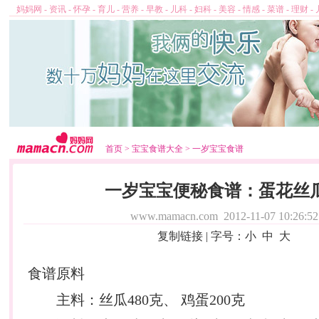
妈妈网
-
资讯
-
怀孕
-
育儿
-
营养
-
早教
-
儿科
-
妇科
-
美容
-
情感
-
菜谱
-
理财
-
首页
>
宝宝食谱大全
>
一岁宝宝食谱
一岁宝宝便秘食谱：蛋花丝
www.mamacn.com
2012-11-07 10:26:52
复制链接
| 字号：
小
中
大
食谱
原料
主料：丝瓜480克、 鸡蛋200克