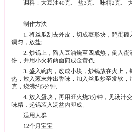
调料：大豆油40克、 盐3克、 味精2克、 
制作方法
1. 将丝瓜刮去外皮，切成菱形块，鸡蛋磕
调匀，放盐;
2. 炒锅上，舀入豆油烧至四成热，倒入蛋
饼，并用小火将两面煎成金黄色;
3. 盛入碗内，改成小块，炒锅放在火上，
热，放入葱末炸出香味，加入丝瓜炒至发软，加
克，烧沸约5分钟;
4. 放入蛋块，再用旺火烧3分钟，见汤汁
味精，起锅装入汤盆内即成。
适用人群
12个月宝宝