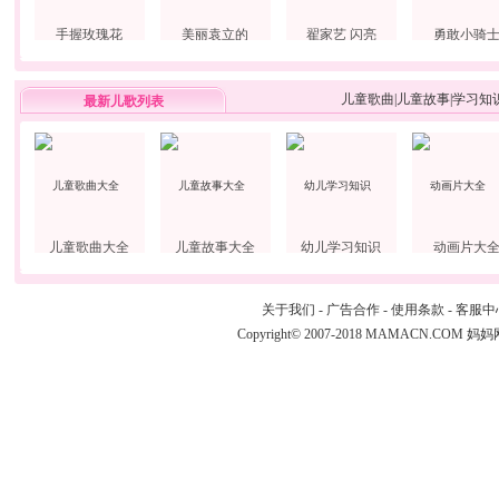
手握玫瑰花
美丽袁立的
翟家艺 闪亮
勇敢小骑
儿童歌曲
|
儿童故事
|
学习知
最新儿歌列表
儿童歌曲大全
儿童故事大全
幼儿学习知识
动画片大
关于我们
-
广告合作
-
使用条款
-
客服中
Copyright© 2007-2018 MAMACN.COM
妈妈