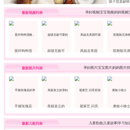
·
孩子贫血缺铁
孕妇视频
|
宝宝视频
|
妈妈视频
|
最新视频列表
面对狗狗强
超级无敌可
凤姐去美国
双胞胎兄
孕妇图片
|
宝宝图片
|
妈妈图片
|
最新图片列表
手握玫瑰花
美丽袁立的
翟家艺 闪亮
勇敢小骑
儿童歌曲
|
儿童故事
|
学习知
最新儿歌列表