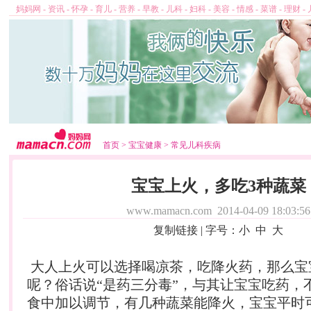
妈妈网
-
资讯
-
怀孕
-
育儿
-
营养
-
早教
-
儿科
-
妇科
-
美容
-
情感
-
菜谱
-
理财
-
首页
>
宝宝健康
>
常见儿科疾病
宝宝上火，多吃3种蔬菜
www.mamacn.com
2014-04-09 18:03:56
复制链接
| 字号：
小
中
大
大人上火可以选择喝凉茶，吃降火药，那么宝
呢？俗话说“是药三分毒”，与其让宝宝吃药，
食中加以调节，有几种蔬菜能降火，宝宝平时