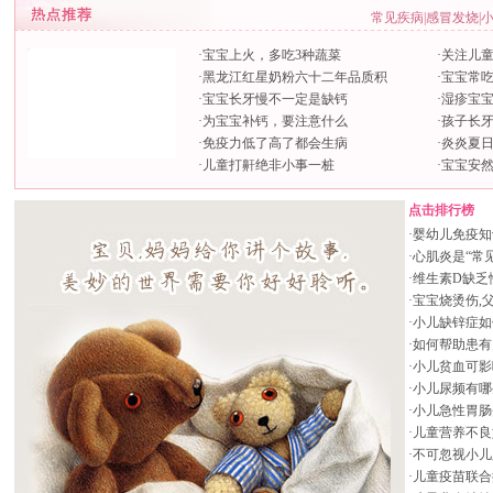
常见疾病
|
感冒发烧
|
·
宝宝上火，多吃3种蔬菜
·
关注儿
·
黑龙江红星奶粉六十二年品质积
·
宝宝常
·
宝宝长牙慢不一定是缺钙
·
湿疹宝
·
为宝宝补钙，要注意什么
·
孩子长牙
·
免疫力低了高了都会生病
·
炎炎夏
·
儿童打鼾绝非小事一桩
·
宝宝安
点击排行榜
·
婴幼儿免疫知
·
心肌炎是“常
·
维生素D缺乏
·
宝宝烧烫伤,
·
小儿缺锌症如
·
如何帮助患有
·
小儿贫血可影
·
小儿尿频有哪
·
小儿急性胃肠
·
儿童营养不良
·
不可忽视小儿
·
儿童疫苗联合