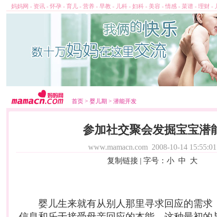
妈妈网
-
资讯
-
怀孕
-
育儿
-
营养
-
早教
-
儿科
-
妇科
-
美容
-
情感
-
菜谱
-
理财
-
首页
>
婴儿期
>
潜能开发
参加社交聚会发掘宝宝潜
www.mamacn.com
2008-10-14 15:55:01
复制链接
| 字号：
小
中
大
婴儿
生来就有从别人那里寻求回应的需求
信息和乐于接受母亲回应的本能，这种最初的