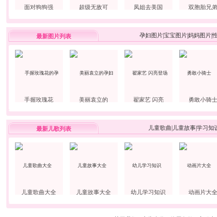
面对狗狗强
超级无敌可
凤姐去美国
双胞胎兄
孕妇图片
|
宝宝图片
|
妈妈图片
|
最新图片列表
手握玫瑰花
美丽袁立的
翟家艺 闪亮
勇敢小骑
儿童歌曲
|
儿童故事
|
学习知
最新儿歌列表
儿童歌曲大全
儿童故事大全
幼儿学习知识
动画片大