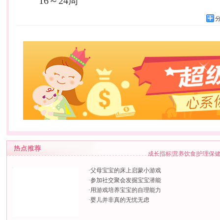
16～24周
成长指标
|
营养饮食
|
护理保
·
父母宝宝的床上启蒙小游戏
·
参加社交聚会发掘宝宝潜能
·
用游戏培养宝宝的自理能力
·
婴儿并非真的无忧无虑