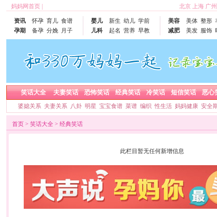
妈妈网首页
|
北京
上海
广州
资讯
怀孕
育儿
食谱
婴儿
新生
幼儿
学前
美容
美体
整形
孕期
备孕
分娩
月子
儿科
起名
营养
早教
减肥
美发
服饰
笑话大全
夫妻笑话
恐怖笑话
经典笑话
冷笑话
短信笑话
恶心
婆媳关系
夫妻关系
八卦
明星
宝宝食谱
菜谱
编织
性生活
妈妈健康
安全
首页
>
笑话大全
>
经典笑话
此栏目暂无任何新增信息