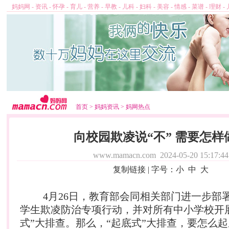
妈妈网
-
资讯
-
怀孕
-
育儿
-
营养
-
早教
-
儿科
-
妇科
-
美容
-
情感
-
菜谱
-
理财
-
首页
>
妈妈资讯
>
妈网热点
向校园欺凌说“不” 需要怎样
www.mamacn.com
2024-05-20 15:17:44
复制链接
| 字号：
小
中
大
4月26日，教育部会同相关部门进一步部
学生欺凌防治专项行动，并对所有中小学校开
式”大排查。那么，“起底式”大排查，要怎么