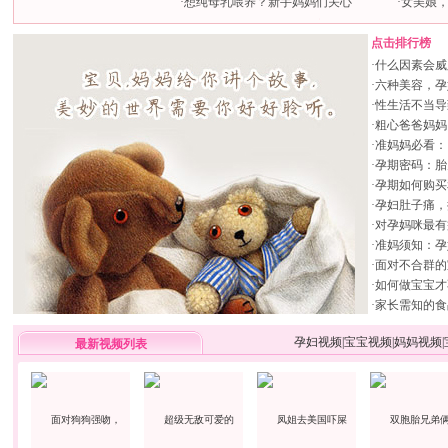
·
想纯母乳喂养？新手妈妈们关心
·
女美娘
点击排行榜
·
什么因素会威
·
六种美容，孕
·
性生活不当导
·
粗心爸爸妈妈
·
准妈妈必看：
·
孕期密码：胎
·
孕期如何购买
·
孕妇肚子痛，
·
对孕妈咪最有
·
准妈须知：孕
·
面对不合群的
·
如何做宝宝才
·
家长需知的食
孕妇视频
|
宝宝视频
|
妈妈视频
|
最新视频列表