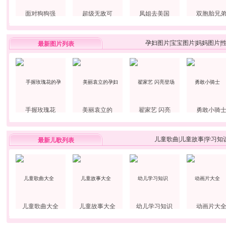
面对狗狗强
超级无敌可
凤姐去美国
双胞胎兄
孕妇图片
|
宝宝图片
|
妈妈图片
|
最新图片列表
手握玫瑰花
美丽袁立的
翟家艺 闪亮
勇敢小骑
儿童歌曲
|
儿童故事
|
学习知
最新儿歌列表
儿童歌曲大全
儿童故事大全
幼儿学习知识
动画片大