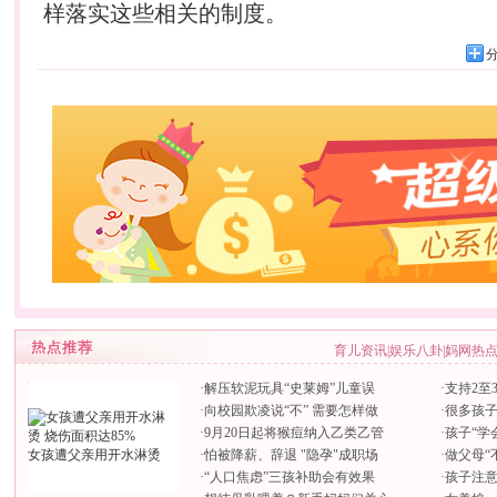
样落实这些相关的制度。
育儿资讯
|
娱乐八卦
|
妈网热
·
解压软泥玩具“史莱姆”儿童误
·
支持2至
·
向校园欺凌说“不” 需要怎样做
·
很多孩子
·
9月20日起将猴痘纳入乙类乙管
·
孩子“学
女孩遭父亲用开水淋烫
·
怕被降薪、辞退 "隐孕"成职场
·
做父母“
·
“人口焦虑”三孩补助会有效果
·
孩子注意