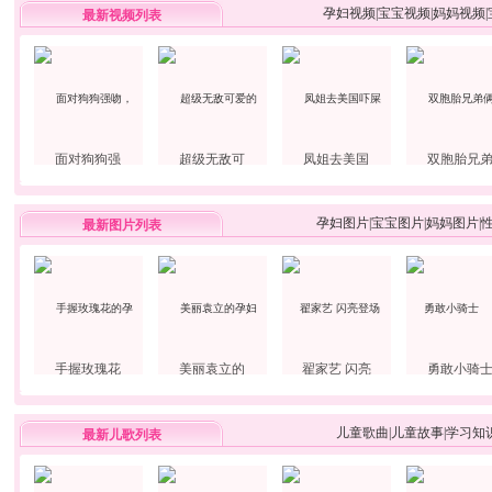
孕妇视频
|
宝宝视频
|
妈妈视频
|
最新视频列表
面对狗狗强
超级无敌可
凤姐去美国
双胞胎兄
孕妇图片
|
宝宝图片
|
妈妈图片
|
最新图片列表
手握玫瑰花
美丽袁立的
翟家艺 闪亮
勇敢小骑
儿童歌曲
|
儿童故事
|
学习知
最新儿歌列表