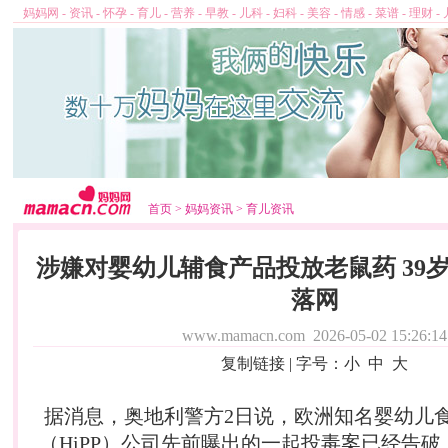
妈妈网
-
资讯
-
怀孕
-
育儿
-
营养
-
早教
-
儿科
-
妇科
-
美容
-
情感
-
菜谱
-
理财
-
首页
>
妈妈资讯
>
育儿资讯
涉嫌对婴幼儿辅食产品投放老鼠药 39
落网
www.mamacn.com
2026-05-02 15:26:14
复制链接
| 字号：
小
中
大
据消息，奥地利警方2日说，欧洲知名婴
幼儿
（HiPP）公司先前曝出的一起投毒案已经告破