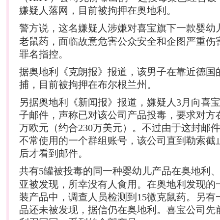
嫌疑人落网，目前被拘押在奥地利。
警方说，这名嫌疑人涉嫌对喜宝旗下一款婴
幼
老鼠药，面临故意危害公众安全和企图严重伤
罪名指控。
据奥地利《克朗报》报道，该男子在靠近德国
捕，目前被拘押在布尔根兰州。
另据奥地利《新闻报》报道，嫌疑人3月向喜
子邮件，声称已对该公司产品投毒，要求对方在
万欧元（约合230万美元）。不过由于这封邮
不常使用的一个群组账号，该公司直到勒索截
后才看到邮件。
共有5罐被投毒的同一种婴
幼儿
产品在奥地利
亚被发现，所幸没有人食用。在奥地利发现的
装产品中，调查人员检测到15微克鼠药。另有
品还未被发现，据信仍在奥地利。喜宝公司先