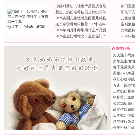
·
涉嫌对婴幼儿辅食产品投放老鼠
·
热门宝
·
新生儿奶粉推荐佳贝艾特悦白羊
·
阳光下
·
2026实测儿童敏感肌面霜儿科临
·
儿童舒
·
送长辈父母奶粉推荐：a2中老年
·
告别数值内
惊呆了：10余幼儿叠3层
·
2026年四月排卵期用什么产品测
·
龙角散持
·
2026宝宝防晒对比｜五款热门产
·
2026
点击排行榜
·
丈夫遇车祸身
·
为胎宝宝拍“
·
春季最需防风
·
男童小鸡鸡受
·
孕妇心脏停跳
·
奇迹：祖孙“联
·
三鹿奶粉受害
·
错抱婴儿家庭
·
公共场所缺少
·
高龄孕妇患癌
·
日本掀起孕妇
·
过早性行为导
·
强生坚称产品