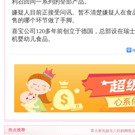
利召回同一系列的全部产品。
嫌疑人目前正接受问讯。暂不清楚嫌疑人在食
售的哪个环节做了手脚。
喜宝公司120多年前创立于德国，总部设在瑞
机婴
幼儿
食品。
育儿资讯
|
娱乐八卦
|
妈网热