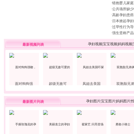
·
错抱婴儿家庭
·
公共场所缺少
·
高龄孕妇患癌
·
日本掀起孕妇
·
过早性行为导
·
强生坚称产品
孕妇视频
|
宝宝视频
|
妈妈视频
|
最新视频列表
面对狗狗强
超级无敌可
凤姐去美国
双胞胎兄
孕妇图片
|
宝宝图片
|
妈妈图片
|
最新图片列表