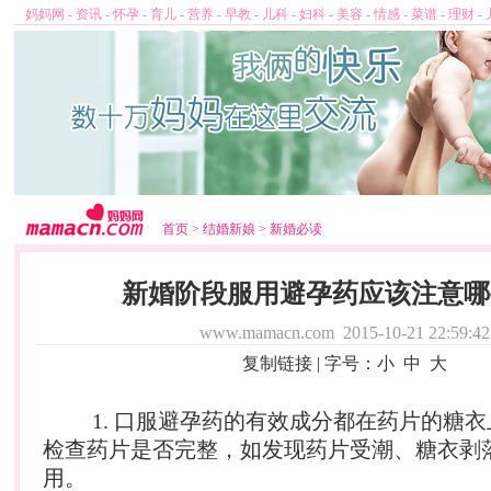
妈妈网
-
资讯
-
怀孕
-
育儿
-
营养
-
早教
-
儿科
-
妇科
-
美容
-
情感
-
菜谱
-
理财
-
首页
>
结婚新娘
>
新婚必读
新婚阶段服用避孕药应该注意哪
www.mamacn.com
2015-10-21 22:59:42
复制链接
| 字号：
小
中
大
1. 口服避孕药的有效成分都在药片的糖衣
检查药片是否完整，如发现药片受潮、糖衣剥
用。