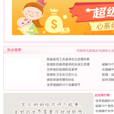
结婚资讯
|
新婚必读
|
婚俗文
·
新婚使用工具避孕应注意哪些事
·
新婚阶段服用避孕药应该注意哪
·
破解10
·
怎样做好新婚阶段避孕
·
在婚姻
·
新婚性卫生应注意什么
·
新婚：如
·
婚前保健有哪些好处
·
如何消
·
保养婚姻的10个温馨细节
点击排行榜
·
保养婚姻的1
·
破解10个最
·
在婚姻中你学