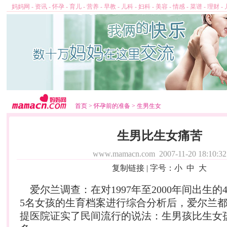
妈妈网
-
资讯
-
怀孕
-
育儿
-
营养
-
早教
-
儿科
-
妇科
-
美容
-
情感
-
菜谱
-
理财
-
首页
>
怀孕前的准备
>
生男生女
生男比生女痛苦
www.mamacn.com
2007-11-20 18:10:32
复制链接
| 字号：
小
中
大
爱尔兰调查：在对1997年至2000年间出生的40
5名女孩的生育档案进行综合分析后，爱尔兰
提医院证实了民间流行的说法：生男孩比生女