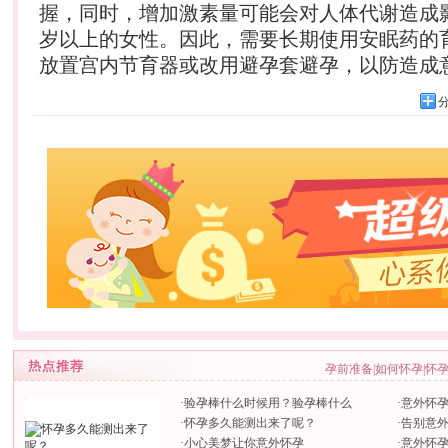
握，同时，增加激素量可能会对人体代谢造成影
岁以上的女性。因此，需要长期使用安眠药的
放置宫内节育器或改用避孕套避孕，以防造成
孕前准备
|
如何怀孕
|
怀
·
验孕棒什么时候用？验孕棒什么
·
意外怀孕
·
怀孕多久能测出来了呢？
·
告别意外
·
小心美梦让你意外怀孕
·
意外怀孕