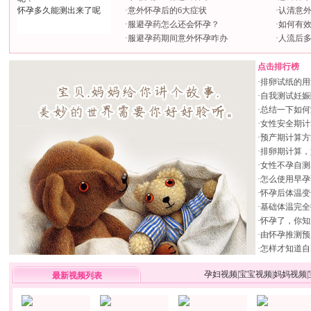
怀孕多久能测出来了呢
·
意外怀孕后的6大症状
·
认清意外
·
服避孕药怎么还会怀孕？
·
如何有
·
服避孕药期间意外怀孕咋办
·
人流后
点击排行榜
·
排卵试纸的用
·
自我测试妊娠
·
总结一下如何
·
女性安全期计
·
预产期计算方
·
排卵期计算，
·
女性不孕自测
·
怎么使用早孕
·
怀孕后体温变
·
基础体温完全
·
怀孕了，你知
·
由怀孕推测预
·
怎样才知道自
孕妇视频
|
宝宝视频
|
妈妈视频
|
最新视频列表