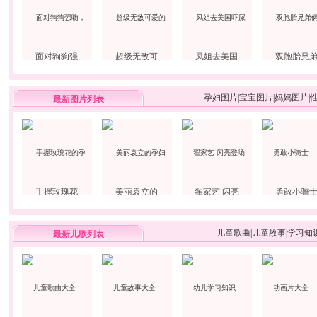
面对狗狗强
超级无敌可
凤姐去美国
双胞胎兄
孕妇图片
|
宝宝图片
|
妈妈图片
|
最新图片列表
手握玫瑰花
美丽袁立的
翟家艺 闪亮
勇敢小骑
儿童歌曲
|
儿童故事
|
学习知
最新儿歌列表