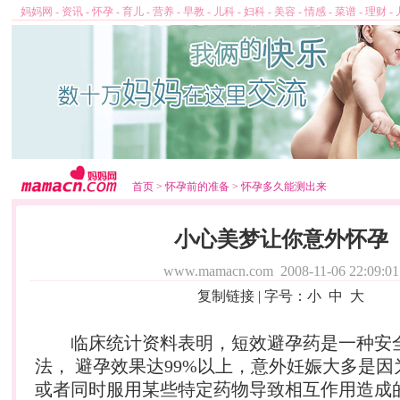
妈妈网
-
资讯
-
怀孕
-
育儿
-
营养
-
早教
-
儿科
-
妇科
-
美容
-
情感
-
菜谱
-
理财
-
首页
>
怀孕前的准备
>
怀孕多久能测出来
小心美梦让你意外怀孕
www.mamacn.com
2008-11-06 22:09:01
复制链接
| 字号：
小
中
大
临床统计资料表明，短效避孕药是一种安
法， 避孕效果达99%以上，意外妊娠大多是
或者同时服用某些特定药物导致相互作用造成