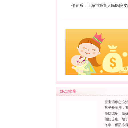
作者系：上海市第九人民医院皮
·
宝宝湿疹怎么
·
孩子长冻疮，
·
预防冻疮，做
·
预防冻疮，始
·
冬季，预防冻