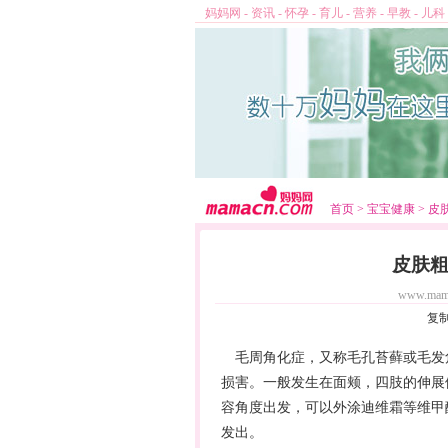
妈妈网
-
资讯
-
怀孕
-
育儿
-
营养
-
早教
-
儿科
首页
>
宝宝健康
>
皮
皮肤
www.mam
复
毛周角化症，又称毛孔苔藓或毛发
损害。一般发生在面颊，四肢的伸展
容
角度出发，可以外涂迪维霜等维甲
发出。