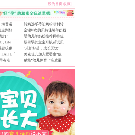
设为首页
收藏
|
，海普诺
·
转奶选乐蓓初奶粉顺利转
宝选到好
·
空罐N次的贝特佳绵羊奶粉
殴打”
·
婴幼儿羊奶粉推荐贝特佳
Life
·
肠胃弱的宝宝可以试试贝
感冒咳嗽
·
“乐护好苗，成长无忧”
AIFE「
·
美素佳儿加入爱婴室“低
早有准
·
赋能“幼儿体育+”高质量