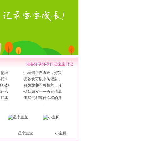
准备怀孕
|
怀孕日记
|
宝宝日记
的物理
·
儿童健康自查表，好实
补钙？
·
用饮食可以来防辐射，
新妈妈
·
妊娠纹并不可怕的，分
吃什么
·
孕妈妈双十一必剁清单
，好实
·
宝妈们都穿什么样的月
星宇宝宝
小宝贝