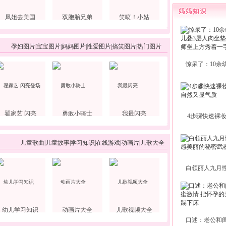
凤姐去美国
双胞胎兄弟
笑喷！小姑
孕妇图片
|
宝宝图片
|
妈妈图片
|
性爱图片
|
搞笑图片
|
热门图片
惊呆了：10余
翟家艺 闪亮
勇敢小骑士
我最闪亮
4步骤快速裸
儿童歌曲
|
儿童故事
|
学习知识
|
在线游戏
|
动画片
|
儿歌大全
白领丽人九月
幼儿学习知识
动画片大全
儿歌视频大全
口述：老公和