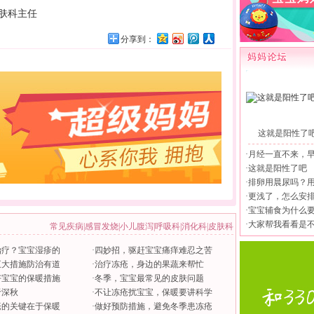
肤科主任
分享到：
这就是阳性了
·
月经一直不来，
·
这就是阳性了吧
·
排卵用晨尿吗？
·
更浅了，怎么安
·
宝宝辅食为什么
·
大家帮我看看是
常见疾病
|
感冒发烧
|
小儿腹泻
|
呼吸科
|
消化科
|
皮肤科
治疗？宝宝湿疹的
·
四妙招，驱赶宝宝痛痒难忍之苦
五大措施防治有道
·
治疗冻疮，身边的果蔬来帮忙
好宝宝的保暖措施
·
冬季，宝宝最常见的皮肤问题
于深秋
·
不让冻疮扰宝宝，保暖要讲科学
疮的关键在于保暖
·
做好预防措施，避免冬季患冻疮