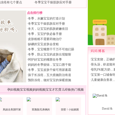
治冻疮有七个要点
·
冬季宝宝干燥肌肤应对手册
点击排行榜
·
冬季，水嫩宝宝的打造计划
·
冬季宝宝干燥肌肤应对手册
·
冬天，让宝宝的肌肤娇嫩依旧
·
冬季，宝宝护肤必备手册
·
皮肤粗糙不需要药物治疗
·
缺碘的宝宝皮肤会变粗
·
冬季，宝宝嘴唇干千万不可他们舔
·
冬季，防止宝宝的皮肤出现皲裂
·
宝宝发烧，正确
·
呵护好宝宝的嘴唇在冬季
·
骨头汤，虾皮能
·
妈妈的冬季烦恼，宝宝口唇干裂
·
母乳PK配方奶，
·
冬季，宝宝皮肤干燥可用尿素霜
·
宝宝第一口辅食
·
孩子长冻疮，五大措施防治有道
·
儿童健康自查表
·
预防冻疮，做好宝宝的保暖措施
孕妇视频
|
宝宝视频
|
妈妈视频
|
宝宝才艺
|
育儿经验
|
热门视频
David &