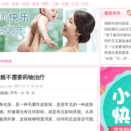
-
妇科
-
美容
-
情感
-
菜谱
-
理财
-
儿歌
-
动画
-
交流
-
空间
·
精耕市场与渠道
·
转奶期怎么给宝
·
“母子被同学家长
·
呵护宝宝肠道健康，
·
五一出游要谨防
·
卵巢抗衰新篇章，L
·
“全程『宝』护，
肤科疾病
粗糙不需要药物治疗
acn.com
2007-11-17 10:35:45
制链接
| 字号：
小
中
大
角化病，是一种毛囊性皮肤病，是很常见的一种皮肤
侧。对健康没有任何影响，就是有点影响美观。从
美
酸类药膏，皮疹能够明显消退，但停药后皮疹还可能