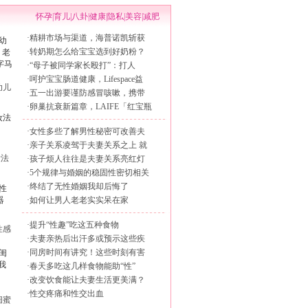
怀孕
|
育儿
|
八卦
|
健康
|
隐私
|
美容
|
减肥
·
精耕市场与渠道，海普诺凯斩获
·
转奶期怎么给宝宝选到好奶粉？
·
“母子被同学家长殴打”：打人
·
呵护宝宝肠道健康，Lifespace益
幼儿
·
五一出游要谨防感冒咳嗽，携带
·
卵巢抗衰新篇章，LAIFE「红宝瓶
·
女性多些了解男性秘密可改善夫
·
亲子关系凌驾于夫妻关系之上 就
妆法
·
孩子烦人往往是夫妻关系亮红灯
·
5个规律与婚姻的稳固性密切相关
·
终结了无性婚姻我却后悔了
·
如何让男人老老实实呆在家
·
提升“性趣”吃这五种食物
性感
·
夫妻亲热后出汗多或预示这些疾
·
同房时间有讲究！这些时刻有害
·
春天多吃这几样食物能助“性”
·
改变饮食能让夫妻生活更美满？
·
性交疼痛和性交出血
闺蜜