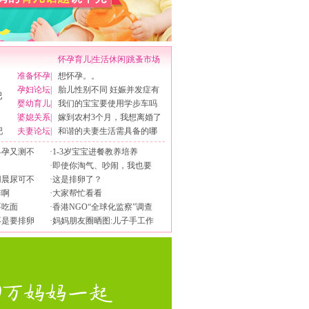
怀孕育儿
|
生活休闲
|
跳蚤市场
准备怀孕
|
想怀孕。。
孕妇论坛
|
胎儿性别不同 妊娠并发症有
婴幼育儿
|
我们的宝宝要使用学步车吗
婆媳关系
|
嫁到农村3个月，我想离婚了
吧
夫妻论坛
|
和谐的夫妻生活需具备的哪
早孕又测不
·
1-3岁宝宝进餐教养培养
·
即使你淘气、吵闹，我也要
用晨尿可不
·
这是排卵了？
排啊
·
大家帮忙看看
要吃面
·
香港NGO“全球化监察”调查
不是要排卵
·
妈妈朋友圈晒图:儿子手工作