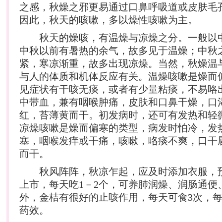
之感，秋燥之邪更易通过口鼻呼吸道或皮肤毛
因此，秋天的咳嗽，多以燥性咳嗽为主。
秋天的燥咳，有温燥与凉燥之分。一般以
中秋以前有暑热的余气，故多见于温燥；中秋
紧，寒凉渐重，故多出现凉燥。当然，秋燥温
与人的体质和机体反应有关。温燥咳嗽是燥而
见症状有干咳无痰，或者有少量粘痰，不易咯
中带血，兼有咽喉肿痛，皮肤和口鼻干燥，口
红，苔薄黄而干。初发病时，还可有发热和轻
凉燥咳嗽是燥而偏寒的类型，病发时怕冷，发
塞，咽喉发痒或干痛，咳嗽，咯痰不爽，口干
而干。
秋风阵阵，秋凉乍起，应及时添加衣服，
上市，每天吃1－2个，可养肺润燥、润肠通便
外，金桔有很好的止咳作用，每天可食3次，每
药效。