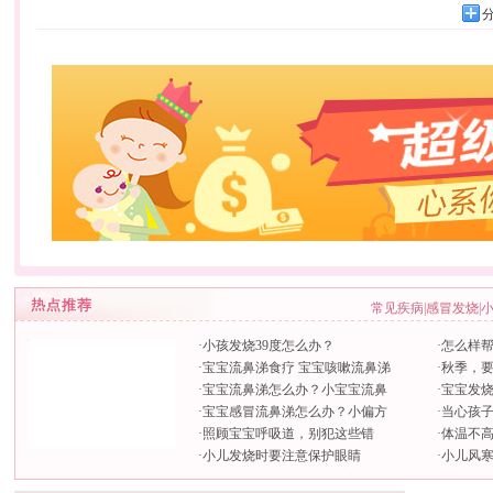
常见疾病
|
感冒发烧
|
·
小孩发烧39度怎么办？
·
怎么样帮
·
宝宝流鼻涕食疗 宝宝咳嗽流鼻涕
·
秋季，
·
宝宝流鼻涕怎么办？小宝宝流鼻
·
宝宝发
·
宝宝感冒流鼻涕怎么办？小偏方
·
当心孩子
·
照顾宝宝呼吸道，别犯这些错
·
体温不
·
小儿发烧时要注意保护眼睛
·
小儿风