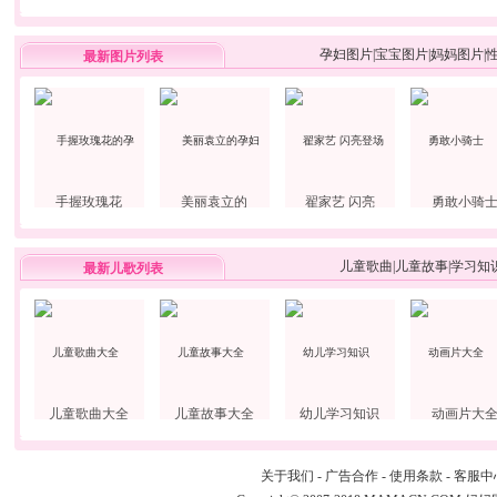
孕妇图片
|
宝宝图片
|
妈妈图片
|
最新图片列表
手握玫瑰花
美丽袁立的
翟家艺 闪亮
勇敢小骑
儿童歌曲
|
儿童故事
|
学习知
最新儿歌列表
儿童歌曲大全
儿童故事大全
幼儿学习知识
动画片大
关于我们
-
广告合作
-
使用条款
-
客服中