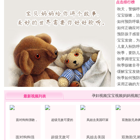
点击排行榜
·
秋天，警惕呼
·
宝宝咳嗽，治
·
如何预防呼吸
·
如何正确应对
·
预防孩子感冒
·
宝宝发烧，为
·
儿童入秋防呼
·
秋季，要防儿
·
秋季调理宝宝
·
秋季咳嗽非寻
·
缓解宝宝发烧
·
秋季如何预防
·
采用正确的方
孕妇视频
|
宝宝视频
|
妈妈视频
|
最新视频列表
面对狗狗强
超级无敌可
凤姐去美国
双胞胎兄