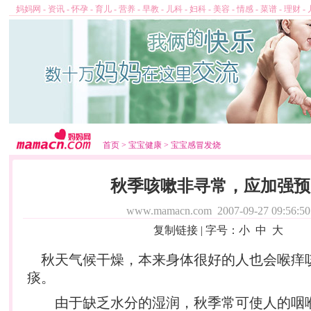
妈妈网
-
资讯
-
怀孕
-
育儿
-
营养
-
早教
-
儿科
-
妇科
-
美容
-
情感
-
菜谱
-
理财
-
首页
>
宝宝健康
>
宝宝感冒发烧
秋季咳嗽非寻常，应加强预
www.mamacn.com
2007-09-27 09:56:50
复制链接
| 字号：
小
中
大
秋天气候干燥，本来身体很好的人也会喉痒
痰。
由于缺乏水分的湿润，秋季常可使人的咽