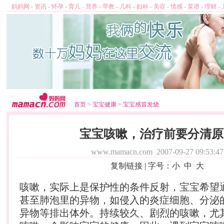
妈妈网
-
资讯
-
怀孕
-
育儿
-
营养
-
早教
-
儿科
-
妇科
-
美容
-
情感
-
菜谱
-
理财
-
首页
>
宝宝健康
>
宝宝感冒发烧
宝宝咳嗽，治疗前要分清原
www.mamacn.com
2007-09-27 09:53:47
复制链接
| 字号：
小
中
大
咳嗽，实际上是保护性的条件反射，宝宝希望
甚至肺泡里的异物，如侵入的炎症细胞、分泌
异物等排出体外。持续较久、剧烈的咳嗽，尤