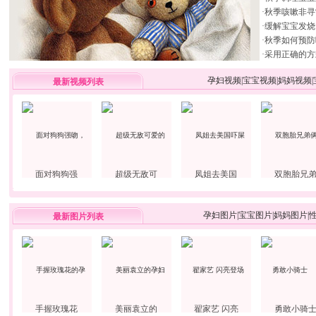
·
秋季咳嗽非寻
·
缓解宝宝发烧
·
秋季如何预防
·
采用正确的方
孕妇视频
|
宝宝视频
|
妈妈视频
|
最新视频列表
面对狗狗强
超级无敌可
凤姐去美国
双胞胎兄
孕妇图片
|
宝宝图片
|
妈妈图片
|
最新图片列表
手握玫瑰花
美丽袁立的
翟家艺 闪亮
勇敢小骑