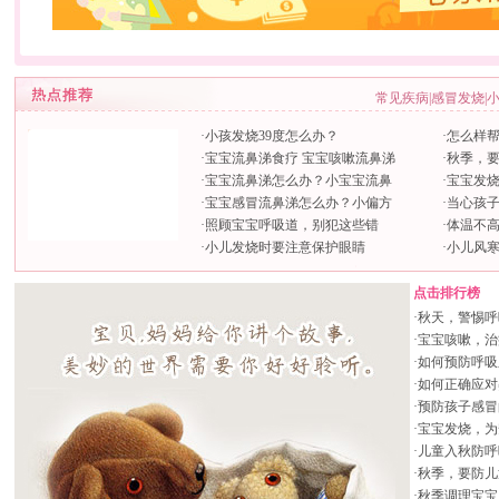
常见疾病
|
感冒发烧
|
·
小孩发烧39度怎么办？
·
怎么样帮
·
宝宝流鼻涕食疗 宝宝咳嗽流鼻涕
·
秋季，
·
宝宝流鼻涕怎么办？小宝宝流鼻
·
宝宝发
·
宝宝感冒流鼻涕怎么办？小偏方
·
当心孩子
·
照顾宝宝呼吸道，别犯这些错
·
体温不
·
小儿发烧时要注意保护眼睛
·
小儿风
点击排行榜
·
秋天，警惕呼
·
宝宝咳嗽，治
·
如何预防呼吸
·
如何正确应对
·
预防孩子感冒
·
宝宝发烧，为
·
儿童入秋防呼
·
秋季，要防儿
·
秋季调理宝宝