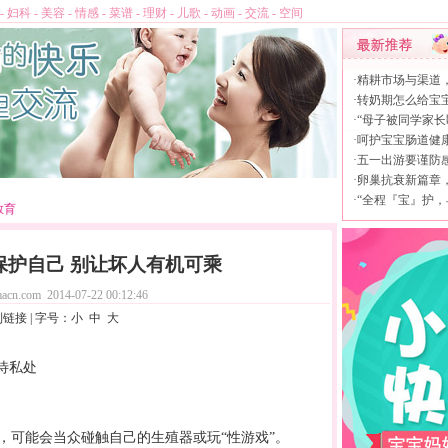
-
妇科
-
美容
-
情感
-
菜谱
-
理财
-
儿歌
-
动画
-
交流
-
空间
·
精耕市场与渠道
·
转奶期怎么给宝
·
“母子被同学家长
·
呵护宝宝肠道健康，
·
五一出游要谨防
·
卵巢抗衰新篇章，L
·
“全程『宝』护，
教育
保护自己 别让坏人有机可乘
acn.com
2014-07-22 00:12:46
制链接
| 字号：
小
中
大
待私处
，可能会当众碰触自己的生殖器或玩“性游戏”。