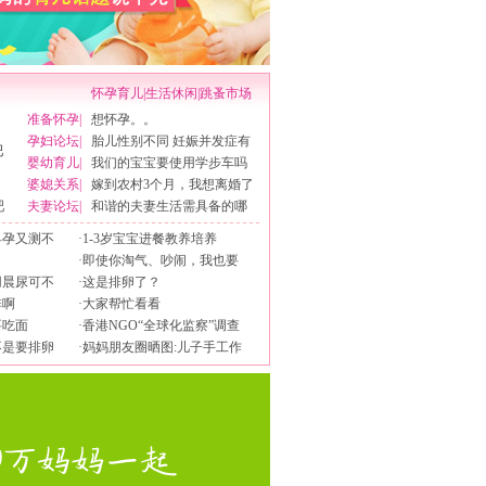
怀孕育儿
|
生活休闲
|
跳蚤市场
准备怀孕
|
想怀孕。。
孕妇论坛
|
胎儿性别不同 妊娠并发症有
婴幼育儿
|
我们的宝宝要使用学步车吗
婆媳关系
|
嫁到农村3个月，我想离婚了
吧
夫妻论坛
|
和谐的夫妻生活需具备的哪
早孕又测不
·
1-3岁宝宝进餐教养培养
·
即使你淘气、吵闹，我也要
用晨尿可不
·
这是排卵了？
排啊
·
大家帮忙看看
要吃面
·
香港NGO“全球化监察”调查
不是要排卵
·
妈妈朋友圈晒图:儿子手工作