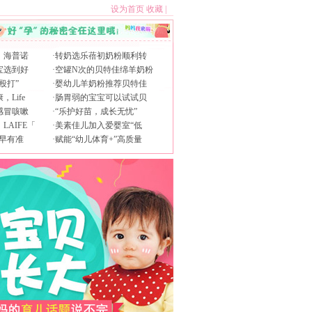
设为首页
收藏
|
，海普诺
·
转奶选乐蓓初奶粉顺利转
宝选到好
·
空罐N次的贝特佳绵羊奶粉
殴打”
·
婴幼儿羊奶粉推荐贝特佳
Life
·
肠胃弱的宝宝可以试试贝
感冒咳嗽
·
“乐护好苗，成长无忧”
AIFE「
·
美素佳儿加入爱婴室“低
早有准
·
赋能“幼儿体育+”高质量