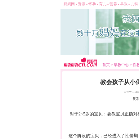
妈妈网
-
资讯
-
怀孕
-
育儿
-
营养
-
早教
-
儿科
首页
>
早教中心
>
性
教会孩子从小
www.mam
复
对于2~5岁的宝贝：要教宝贝正确对
这个阶段的宝贝，已经进入了性蕾期