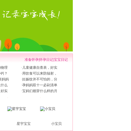
准备怀孕
|
怀孕日记
|
宝宝日记
的物理
·
儿童健康自查表，好实
补钙？
·
用饮食可以来防辐射，
新妈妈
·
妊娠纹并不可怕的，分
吃什么
·
孕妈妈双十一必剁清单
，好实
·
宝妈们都穿什么样的月
星宇宝宝
小宝贝