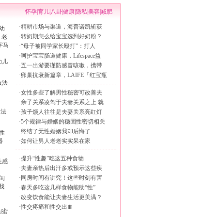
怀孕
|
育儿
|
八卦
|
健康
|
隐私
|
美容
|
减肥
·
精耕市场与渠道，海普诺凯斩获
·
转奶期怎么给宝宝选到好奶粉？
·
“母子被同学家长殴打”：打人
·
呵护宝宝肠道健康，Lifespace益
幼儿
·
五一出游要谨防感冒咳嗽，携带
·
卵巢抗衰新篇章，LAIFE「红宝瓶
·
女性多些了解男性秘密可改善夫
·
亲子关系凌驾于夫妻关系之上 就
妆法
·
孩子烦人往往是夫妻关系亮红灯
·
5个规律与婚姻的稳固性密切相关
·
终结了无性婚姻我却后悔了
·
如何让男人老老实实呆在家
·
提升“性趣”吃这五种食物
性感
·
夫妻亲热后出汗多或预示这些疾
·
同房时间有讲究！这些时刻有害
·
春天多吃这几样食物能助“性”
·
改变饮食能让夫妻生活更美满？
·
性交疼痛和性交出血
闺蜜