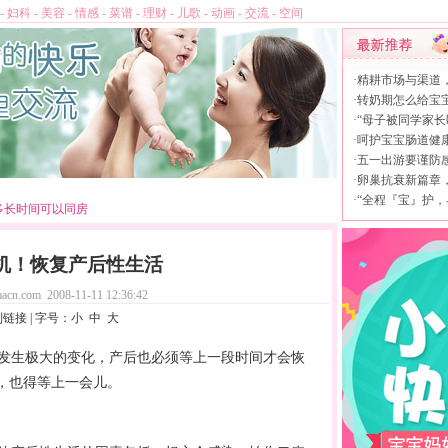
-
妇科
-
美容
-
情感
-
菜谱
-
理财
-
儿歌
-
动画
-
交流
-
空间
·
精耕市场与渠道
·
转奶期怎么给宝
·
“母子被同学家长
·
呵护宝宝肠道健康，
·
五一出游要谨防
·
卵巢抗衰新篇章，L
·
“全程『宝』护，
多长时间可以同房
机！恢复产后性生活
acn.com
2008-11-11 12:36:42
制链接
| 字号：
小
中
大
发生极大的变化，产后也必须等上一段时间才会恢
”，也得等上一会儿。