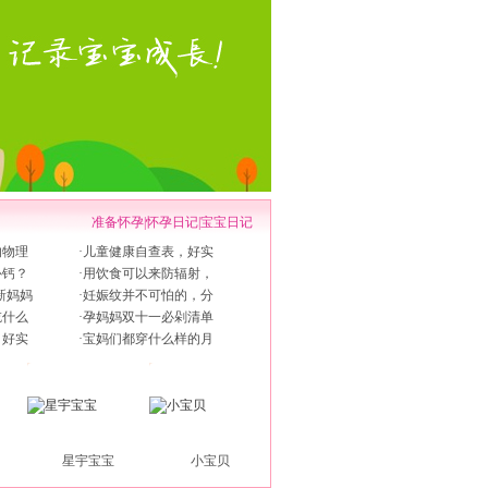
准备怀孕
|
怀孕日记
|
宝宝日记
的物理
·
儿童健康自查表，好实
补钙？
·
用饮食可以来防辐射，
新妈妈
·
妊娠纹并不可怕的，分
吃什么
·
孕妈妈双十一必剁清单
，好实
·
宝妈们都穿什么样的月
星宇宝宝
小宝贝