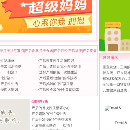
坐月子注意事项
|
产后恢复
|
月子食谱
|
产后月经
|
产后减肥
|
产后疾病
做性绝缘体
·
产后恢复性生活须谨记
房事加点润滑剂
·
产后，柔情让我不再性冷淡
·
宝宝发烧，正确
碍一一扫清！
·
过好产后的第一次性生活
·
骨头汤，虾皮能
“性”福？
·
产后重燃“激情”的小技巧
·
母乳PK配方奶，
复产后性生活
·
产后妈咪的“性”福生活
·
宝宝第一口辅食
冷淡四大诱因
·
产后性冷淡的4个关键因素
·
儿童健康自查表
点击排行榜
·
产后的首次性生活要小心
·
产后妈咪的“性”福生活
·
产后性冷淡的4个关键因素
David &
·
产后性生活障碍一一扫清！