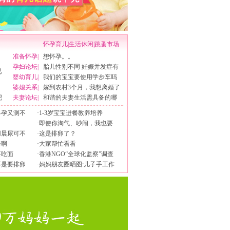
怀孕育儿
|
生活休闲
|
跳蚤市场
准备怀孕
|
想怀孕。。
孕妇论坛
|
胎儿性别不同 妊娠并发症有
婴幼育儿
|
我们的宝宝要使用学步车吗
婆媳关系
|
嫁到农村3个月，我想离婚了
吧
夫妻论坛
|
和谐的夫妻生活需具备的哪
早孕又测不
·
1-3岁宝宝进餐教养培养
·
即使你淘气、吵闹，我也要
用晨尿可不
·
这是排卵了？
排啊
·
大家帮忙看看
要吃面
·
香港NGO“全球化监察”调查
不是要排卵
·
妈妈朋友圈晒图:儿子手工作