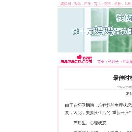
妈妈网
-
资讯
-
怀孕
-
育儿
-
营养
-
早教
-
儿科
首页
>
坐月子
>
产后
最佳时
www.mam
复
由于在
怀孕
期间，准妈妈的生理状况
复，因此，夫妻性生活的“重新开张
产后生、心理状态