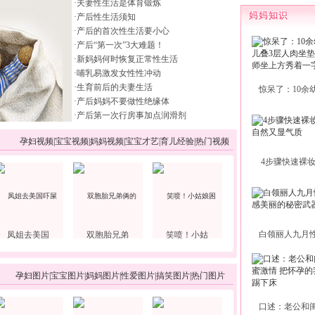
·
夫妻性生活是体育锻炼
·
产后性生活须知
·
产后的首次性生活要小心
·
产后“第一次”3大难题！
·
新妈妈何时恢复正常性生活
·
哺乳易激发女性性冲动
·
生育前后的夫妻生活
惊呆了：10余
·
产后妈妈不要做性绝缘体
·
产后第一次行房事加点润滑剂
孕妇视频
|
宝宝视频
|
妈妈视频
|
宝宝才艺
|
育儿经验
|
热门视频
4步骤快速裸
白领丽人九月
凤姐去美国
双胞胎兄弟
笑喷！小姑
孕妇图片
|
宝宝图片
|
妈妈图片
|
性爱图片
|
搞笑图片
|
热门图片
口述：老公和