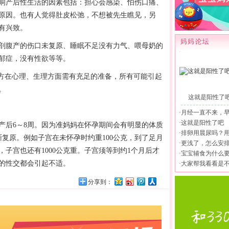
产后性生活的因素包括：担心会感染、怕伤口痛、
原因。也有人觉得肚皮松弛，不想被先生瞧见，另
有兴致。
腹产的伤口未复原、睡眠不足没有力气、喂母奶的
郁症，没有性欲等等。
方在心理、生理方面需有充足的准备，所有可能引起
。
这就是阳性了
·
月经一直不来，
·
这就是阳性了吧
后6～8周。因为准妈妈在
怀孕
期间会有明显的体质
·
排卵用晨尿吗？
渐复原。例如子宫在未
怀孕
时约重100公克，到了足月
·
更浅了，怎么安
，子宫也还有1000公克重。子宫须等到约1个月后才
·
宝宝辅食为什么
的性交都会引起不适。
·
大家帮我看看是
分享到：