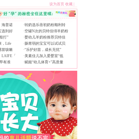
设为首页
收藏
|
，海普诺
·
转奶选乐蓓初奶粉顺利转
宝选到好
·
空罐N次的贝特佳绵羊奶粉
殴打”
·
婴幼儿羊奶粉推荐贝特佳
Life
·
肠胃弱的宝宝可以试试贝
感冒咳嗽
·
“乐护好苗，成长无忧”
AIFE「
·
美素佳儿加入爱婴室“低
早有准
·
赋能“幼儿体育+”高质量