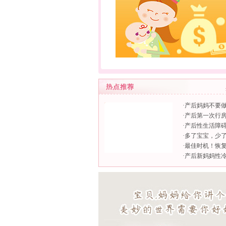
·
产后妈妈不要
·
产后第一次行
·
产后性生活障
·
多了宝宝，少了
·
最佳时机！恢
·
产后新妈妈性