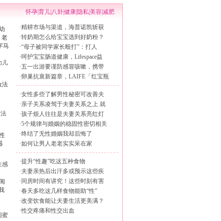
怀孕
|
育儿
|
八卦
|
健康
|
隐私
|
美容
|
减肥
·
精耕市场与渠道，海普诺凯斩获
·
转奶期怎么给宝宝选到好奶粉？
·
“母子被同学家长殴打”：打人
·
呵护宝宝肠道健康，Lifespace益
幼儿
·
五一出游要谨防感冒咳嗽，携带
·
卵巢抗衰新篇章，LAIFE「红宝瓶
·
女性多些了解男性秘密可改善夫
·
亲子关系凌驾于夫妻关系之上 就
妆法
·
孩子烦人往往是夫妻关系亮红灯
·
5个规律与婚姻的稳固性密切相关
·
终结了无性婚姻我却后悔了
·
如何让男人老老实实呆在家
·
提升“性趣”吃这五种食物
性感
·
夫妻亲热后出汗多或预示这些疾
·
同房时间有讲究！这些时刻有害
·
春天多吃这几样食物能助“性”
·
改变饮食能让夫妻生活更美满？
·
性交疼痛和性交出血
闺蜜