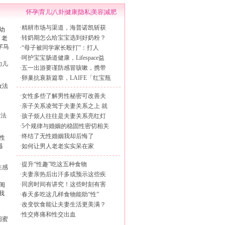
怀孕
|
育儿
|
八卦
|
健康
|
隐私
|
美容
|
减肥
·
精耕市场与渠道，海普诺凯斩获
·
转奶期怎么给宝宝选到好奶粉？
·
“母子被同学家长殴打”：打人
·
呵护宝宝肠道健康，Lifespace益
幼儿
·
五一出游要谨防感冒咳嗽，携带
·
卵巢抗衰新篇章，LAIFE「红宝瓶
·
女性多些了解男性秘密可改善夫
·
亲子关系凌驾于夫妻关系之上 就
妆法
·
孩子烦人往往是夫妻关系亮红灯
·
5个规律与婚姻的稳固性密切相关
·
终结了无性婚姻我却后悔了
·
如何让男人老老实实呆在家
·
提升“性趣”吃这五种食物
性感
·
夫妻亲热后出汗多或预示这些疾
·
同房时间有讲究！这些时刻有害
·
春天多吃这几样食物能助“性”
·
改变饮食能让夫妻生活更美满？
·
性交疼痛和性交出血
闺蜜