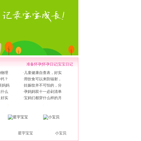
准备怀孕
|
怀孕日记
|
宝宝日记
的物理
·
儿童健康自查表，好实
补钙？
·
用饮食可以来防辐射，
新妈妈
·
妊娠纹并不可怕的，分
吃什么
·
孕妈妈双十一必剁清单
，好实
·
宝妈们都穿什么样的月
星宇宝宝
小宝贝