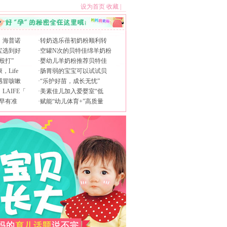
设为首页
收藏
|
，海普诺
·
转奶选乐蓓初奶粉顺利转
宝选到好
·
空罐N次的贝特佳绵羊奶粉
殴打”
·
婴幼儿羊奶粉推荐贝特佳
Life
·
肠胃弱的宝宝可以试试贝
感冒咳嗽
·
“乐护好苗，成长无忧”
AIFE「
·
美素佳儿加入爱婴室“低
早有准
·
赋能“幼儿体育+”高质量