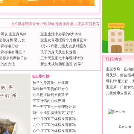
成长指标
|
营养饮食
|
护理保健
|
免疫接种
|
婴儿疾病
|
家庭教育
照表 宝宝身高体
·
宝宝生活中必学的6大本领
指标分析 婴儿发
·
宝宝发育迟缓两个月也算正常
发育标准分析
·
1月-12月婴儿能力发展对照表
发育标准有哪些？
·
孩子的身高及生长速度
指标来判断孩子的
·
三十天宝宝七十年理财计划
性的好办法
·
新生比成熟脑细胞更“好学”
·
宝宝发烧，正确
·
骨头汤，虾皮能
点击排行榜
·
母乳PK配方奶，
·
孩子的身高及生长速度
·
宝宝第一口辅食
·
珍惜孩子宝贵的好奇心
·
儿童健康自查表
·
过早挖潜能易累倒孩子
·
宝宝补钙勿过临界期
·
三十天宝宝七十年理财计划
·
新生比成熟脑细胞更“好学”
·
十个月的宝宝体格发育状况
·
九个月宝宝的体格发育状况
David &
·
八个月宝宝的体格发育状况