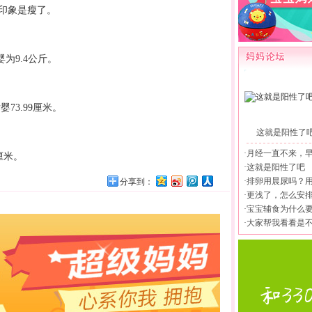
印象是瘦了。
为9.4公斤。
73.99厘米。
这就是阳性了
·
月经一直不来，
厘米。
·
这就是阳性了吧
·
排卵用晨尿吗？
分享到：
·
更浅了，怎么安
·
宝宝辅食为什么
·
大家帮我看看是