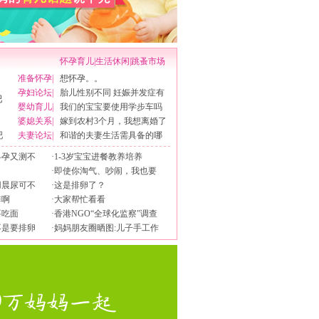
怀孕育儿
|
生活休闲
|
跳蚤市场
准备怀孕
|
想怀孕。。
孕妇论坛
|
胎儿性别不同 妊娠并发症有
婴幼育儿
|
我们的宝宝要使用学步车吗
婆媳关系
|
嫁到农村3个月，我想离婚了
吧
夫妻论坛
|
和谐的夫妻生活需具备的哪
早孕又测不
·
1-3岁宝宝进餐教养培养
·
即使你淘气、吵闹，我也要
用晨尿可不
·
这是排卵了？
排啊
·
大家帮忙看看
要吃面
·
香港NGO“全球化监察”调查
不是要排卵
·
妈妈朋友圈晒图:儿子手工作