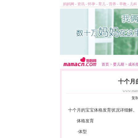
妈妈网
-
资讯
-
怀孕
-
育儿
-
营养
-
早教
-
儿科
首页
>
婴儿期
>
成长
十个月
www.mam
复
十个月的宝宝体格发育状况详细解。
体格发育
·体型