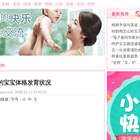
-
妇科
-
美容
-
情感
-
菜谱
-
理财
-
儿歌
-
动画
-
交流
-
空间
·
精耕市场与渠道
·
转奶期怎么给宝
·
“母子被同学家长
·
呵护宝宝肠道健康，
·
五一出游要谨防
·
卵巢抗衰新篇章，L
·
“全程『宝』护，
指标
的宝宝体格发育状况
acn.com
2008-10-21 13:44:20
制链接
| 字号：
小
中
大