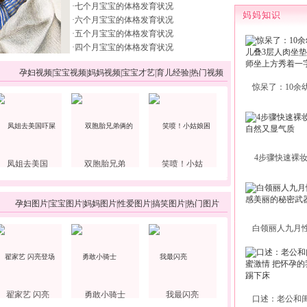
·
七个月宝宝的体格发育状况
·
六个月宝宝的体格发育状况
·
五个月宝宝的体格发育状况
·
四个月宝宝的体格发育状况
孕妇视频
|
宝宝视频
|
妈妈视频
|
宝宝才艺
|
育儿经验
|
热门视频
惊呆了：10余
4步骤快速裸
凤姐去美国
双胞胎兄弟
笑喷！小姑
孕妇图片
|
宝宝图片
|
妈妈图片
|
性爱图片
|
搞笑图片
|
热门图片
白领丽人九月
翟家艺 闪亮
勇敢小骑士
我最闪亮
口述：老公和