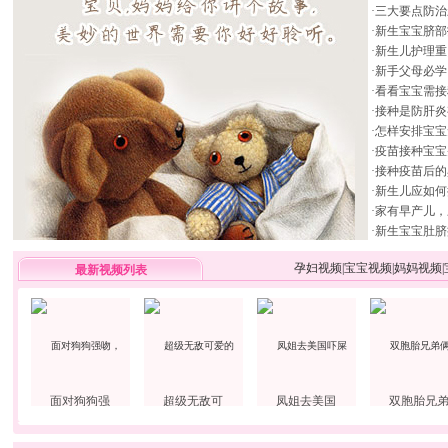
·
三大要点防治
·
新生宝宝脐部
·
新生儿护理重
·
新手父母必学
·
看看宝宝需接
·
接种是防肝炎
·
怎样安排宝宝
·
疫苗接种宝宝
·
接种疫苗后的
·
新生儿应如何
·
家有早产儿，
·
新生宝宝肚脐
孕妇视频
|
宝宝视频
|
妈妈视频
|
最新视频列表
面对狗狗强
超级无敌可
凤姐去美国
双胞胎兄