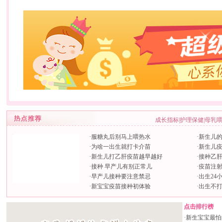
成长指标
|
护理保健
|
母乳
·
服糖丸后别马上喂热水
·
新生儿
·
为啥一出生就打卡介苗
·
新生儿
·
新生儿打乙肝疫苗越早越好
·
接种乙
·
接种 早产儿有别正常儿
·
疫苗注
·
早产儿接种要注意禁忌
·
出生24
·
新宝宝疫苗接种初体验
·
出生不打
点击排行榜
·
新生宝宝最怕