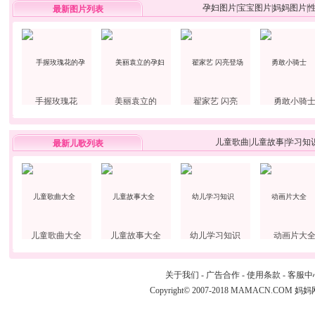
孕妇图片
|
宝宝图片
|
妈妈图片
|
最新图片列表
手握玫瑰花
美丽袁立的
翟家艺 闪亮
勇敢小骑
儿童歌曲
|
儿童故事
|
学习知
最新儿歌列表
儿童歌曲大全
儿童故事大全
幼儿学习知识
动画片大
关于我们
-
广告合作
-
使用条款
-
客服中
Copyright© 2007-2018 MAMACN.COM
妈妈