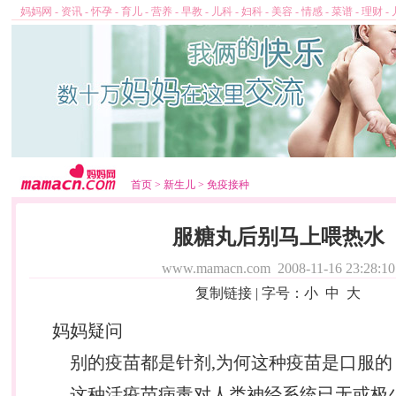
妈妈网
-
资讯
-
怀孕
-
育儿
-
营养
-
早教
-
儿科
-
妇科
-
美容
-
情感
-
菜谱
-
理财
-
首页
>
新生儿
>
免疫接种
服糖丸后别马上喂热水
www.mamacn.com
2008-11-16 23:28:10
复制链接
| 字号：
小
中
大
妈妈疑问
别的疫苗都是针剂,为何这种疫苗是口服的
这种活疫苗病毒对人类神经系统已无或极