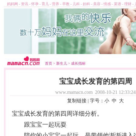
妈妈网
-
资讯
-
怀孕
-
育儿
-
营养
-
早教
-
儿科
-
妇科
-
美容
-
情感
-
菜谱
-
理财
-
首页
>
新生儿
>
成长指标
宝宝成长发育的第四周
www.mamacn.com
2008-10-21 12:33:24
复制链接
| 字号：
小
中
大
宝宝成长发育的第四周详细分析。
跟宝宝一起玩耍
陪你的小宝宝一起玩，是带领他渐渐进入