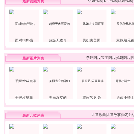
孕妇视频
|
宝宝视频
|
妈妈视频
|
最新视频列表
面对狗狗强
超级无敌可
凤姐去美国
双胞胎兄
孕妇图片
|
宝宝图片
|
妈妈图片
|
最新图片列表
手握玫瑰花
美丽袁立的
翟家艺 闪亮
勇敢小骑
儿童歌曲
|
儿童故事
|
学习知
最新儿歌列表