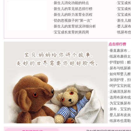
·
新生儿消化功能的特点
·
宝宝成
·
新生儿的常见状态排行榜
·
宝宝成
·
新生儿的听力发育全历程
·
宝宝成
·
切勿忽视孩子的“第一次”
·
新生儿
·
新生儿的发育状况详细分析
·
婴儿尿
·
宝宝成长发育的第四周
·
纸尿布
点击排行榜
·
垂直裹尿布，
·
纸尿布裹得太
·
护理妙招：醋
·
尿布与纸尿裤
·
如何帮婴儿擦
·
加强护理，扫
·
呵护宝宝的屁
·
正确清洗尿布
·
选用布尿布或
·
为宝宝换尿布
·
尿布，宝宝的
·
婴儿尿布皮炎
·
纸尿布也需勤