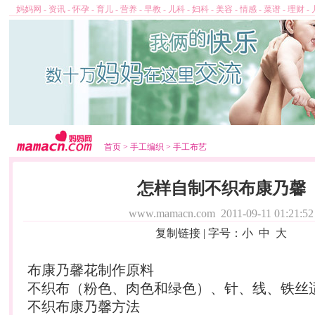
妈妈网
-
资讯
-
怀孕
-
育儿
-
营养
-
早教
-
儿科
-
妇科
-
美容
-
情感
-
菜谱
-
理财
-
首页
>
手工编织
>
手工布艺
怎样自制不织布康乃馨
www.mamacn.com
2011-09-11 01:21:52
复制链接
| 字号：
小
中
大
布康乃馨花制作原料
不织布（粉色、肉色和绿色）、针、线、铁丝
不织布康乃馨方法