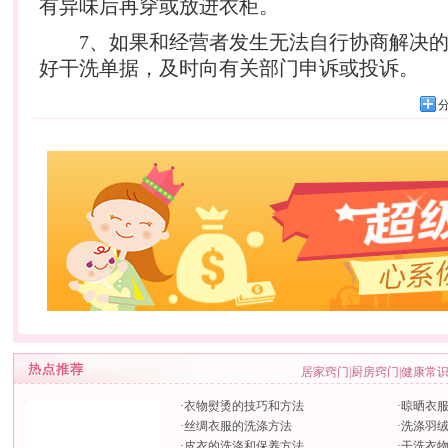
有异味后再穿或放进衣柜。
7、如果和经营者发生无法自行协商解决的
好干洗单据，及时向有关部门申诉或投诉。
居家窍门
|
厨房窍门
|
健康常
·
衣物熨烫的技巧和方法
·
晾晒衣
·
丝绸衣服的洗涤方法
·
洗涤羽
·
皮衣的洗涤和保养方法
·
干洗衣