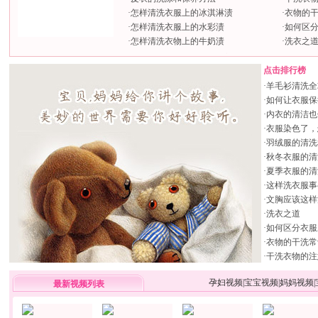
·
怎样清洗衣服上的冰淇淋渍
·
衣物的
·
怎样清洗衣服上的水彩渍
·
如何区
·
怎样清洗衣物上的牛奶渍
·
洗衣之
点击排行榜
·
羊毛衫清洗全
·
如何让衣服保
·
内衣的清洁也
·
衣服染色了，
·
羽绒服的清洗
·
秋冬衣服的清
·
夏季衣服的清
·
这样洗衣服事
·
文胸应该这样
·
洗衣之道
·
如何区分衣服
·
衣物的干洗常
·
干洗衣物的注
孕妇视频
|
宝宝视频
|
妈妈视频
|
最新视频列表