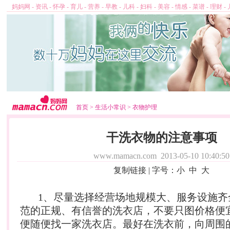
妈妈网
-
资讯
-
怀孕
-
育儿
-
营养
-
早教
-
儿科
-
妇科
-
美容
-
情感
-
菜谱
-
理财
-
首页
>
生活小常识
>
衣物护理
干洗衣物的注意事项
www.mamacn.com
2013-05-10 10:40:50
复制链接
| 字号：
小
中
大
1、尽量选择经营场地规模大、服务设施齐
范的正规、有信誉的洗衣店，不要只图价格便
便随便找一家洗衣店。最好在洗衣前，向周围