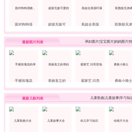
面对狗狗强
超级无敌可
凤姐去美国
双胞胎兄
孕妇图片
|
宝宝图片
|
妈妈图片
|
最新图片列表
手握玫瑰花
美丽袁立的
翟家艺 闪亮
勇敢小骑
儿童歌曲
|
儿童故事
|
学习知
最新儿歌列表