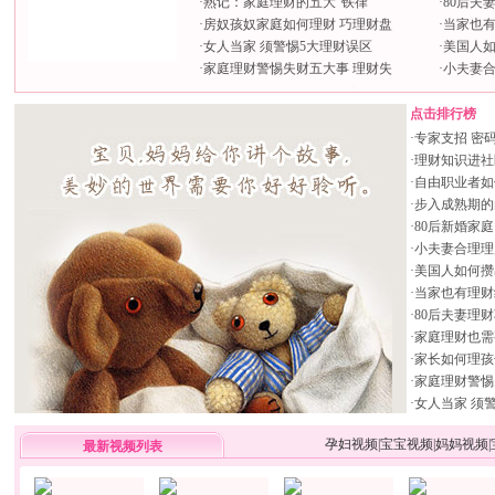
·
熟记：家庭理财的五大“铁律”
·
80后夫
·
房奴孩奴家庭如何理财 巧理财盘
·
当家也
·
女人当家 须警惕5大理财误区
·
美国人
·
家庭理财警惕失财五大事 理财失
·
小夫妻合
点击排行榜
·
专家支招 密码
·
理财知识进社
·
自由职业者如
·
步入成熟期的
·
80后新婚家
·
小夫妻合理理
·
美国人如何攒
·
当家也有理财
·
80后夫妻理
·
家庭理财也需
·
家长如何理孩
·
家庭理财警惕
·
女人当家 须
孕妇视频
|
宝宝视频
|
妈妈视频
|
最新视频列表