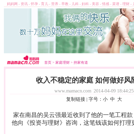
妈妈网
-
资讯
-
怀孕
-
育儿
-
营养
-
早教
-
儿科
-
妇科
-
美容
-
情感
-
菜谱
-
理财
-
首页
>
家庭理财
>
持家有道
收入不稳定的家庭 如何做好风
www.mamacn.com
2014-04-09 18:44:25
复制链接
| 字号：
小
中
大
家在南昌的吴云强最近收到了他的一笔工程款，
他向《投资与
理财
》咨询，这笔钱该如何打理