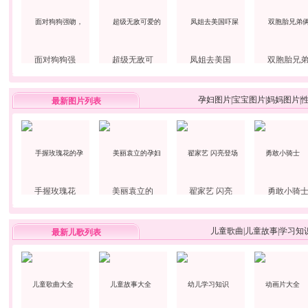
面对狗狗强
超级无敌可
凤姐去美国
双胞胎兄
孕妇图片
|
宝宝图片
|
妈妈图片
|
最新图片列表
手握玫瑰花
美丽袁立的
翟家艺 闪亮
勇敢小骑
儿童歌曲
|
儿童故事
|
学习知
最新儿歌列表