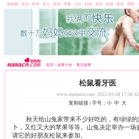
妈妈网
-
资讯
-
怀孕
-
育儿
-
营养
-
早教
-
儿科
-
妇科
-
美容
-
情感
-
菜谱
-
理财
-
首页
>
故事大全
>
童话故事
松鼠看牙医
www.mamacn.com
2022-03-28 17:58:32
复制链接
| 字号：
小
中
大
秋天给山兔家带来不少好吃的，有绿绿的
卜，又红又大的苹果等等。山兔决定举办一场
请它的好朋友松鼠来参加。