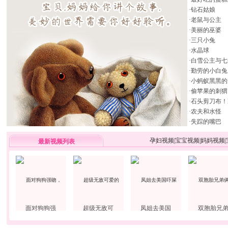
·
钻石姑娘
·
老鼠与公主
·
美丽的巫婆
·
三只小兔
·
水晶球
·
白雪公主与七
·
勤劳的小白兔
·
小蚂蚁黑黑的
·
偷苹果的刺猬
·
石头剪刀布！
·
农夫和水怪
·
失踪的嘴巴
孕妇视频
|
宝宝视频
|
妈妈视频
|
最新视频列表
面对狗狗强
超级无敌可
凤姐去美国
双胞胎兄