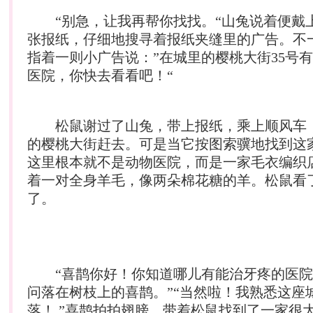
“别急，让我再帮你找找。“山兔说着便戴
张报纸，仔细地搜寻着报纸夹缝里的广告。不一
指着一则小广告说：”在城里的樱桃大街35号
医院，你快去看看吧！“
松鼠谢过了山兔，带上报纸，乘上顺风车
的樱桃大街赶去。可是当它按图索骥地找到这
这里根本就不是动物医院，而是一家毛衣编织
着一对全身羊毛，像两朵棉花糖的羊。松鼠看
了。
“喜鹊你好！你知道哪儿有能治牙疼的医院
问落在树枝上的喜鹊。”“当然啦！我熟悉这座
落！ ”喜鹊拍拍翅膀，带着松鼠找到了一家很