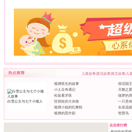
儿童故事
|
童话故事
|
寓言故事
|
儿
·
狐狸医生的故事
·
假话国
·
小土豆奇遇记
·
天鹅之
·
松鼠看牙医
·
做梦的
白雪公主与七个小矮人
·
拄拐杖的大灰狼
·
一只患
·
狐狸小姐的红舞鞋
·
女巫温
·
狐狸的恶作剧
·
智慧鸟
点击排行榜
·
最好吃的蛋糕