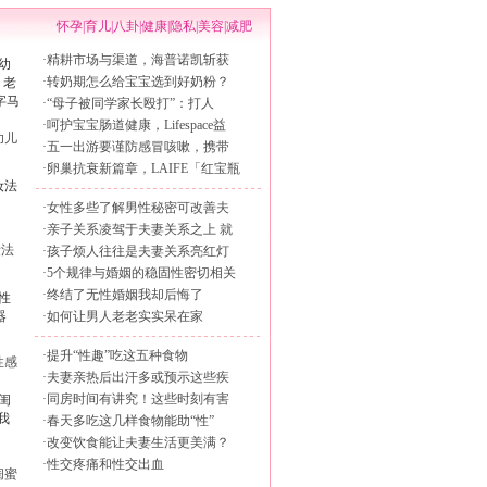
怀孕
|
育儿
|
八卦
|
健康
|
隐私
|
美容
|
减肥
·
精耕市场与渠道，海普诺凯斩获
·
转奶期怎么给宝宝选到好奶粉？
·
“母子被同学家长殴打”：打人
·
呵护宝宝肠道健康，Lifespace益
幼儿
·
五一出游要谨防感冒咳嗽，携带
·
卵巢抗衰新篇章，LAIFE「红宝瓶
·
女性多些了解男性秘密可改善夫
·
亲子关系凌驾于夫妻关系之上 就
妆法
·
孩子烦人往往是夫妻关系亮红灯
·
5个规律与婚姻的稳固性密切相关
·
终结了无性婚姻我却后悔了
·
如何让男人老老实实呆在家
·
提升“性趣”吃这五种食物
性感
·
夫妻亲热后出汗多或预示这些疾
·
同房时间有讲究！这些时刻有害
·
春天多吃这几样食物能助“性”
·
改变饮食能让夫妻生活更美满？
·
性交疼痛和性交出血
闺蜜