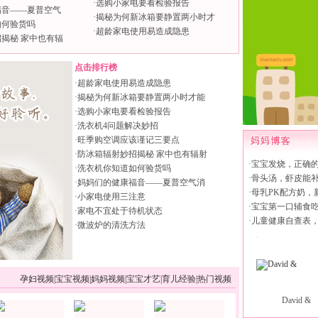
·
选购小家电要看检验报告
福音——夏普空气
·
揭秘为何新冰箱要静置两小时才
如何验货吗
·
超龄家电使用易造成隐患
揭秘 家中也有辐
点击排行榜
·
超龄家电使用易造成隐患
·
揭秘为何新冰箱要静置两小时才能
·
选购小家电要看检验报告
·
洗衣机4问题解决妙招
·
旺季购空调应该谨记三要点
·
防冰箱辐射妙招揭秘 家中也有辐射
·
宝宝发烧，正确
·
洗衣机你知道如何验货吗
·
骨头汤，虾皮能
·
妈妈们的健康福音——夏普空气消
·
母乳PK配方奶，
·
小家电使用三注意
·
宝宝第一口辅食
·
家电不宜处于待机状态
·
儿童健康自查表
·
微波炉的清洗方法
孕妇视频
|
宝宝视频
|
妈妈视频
|
宝宝才艺
|
育儿经验
|
热门视频
David &