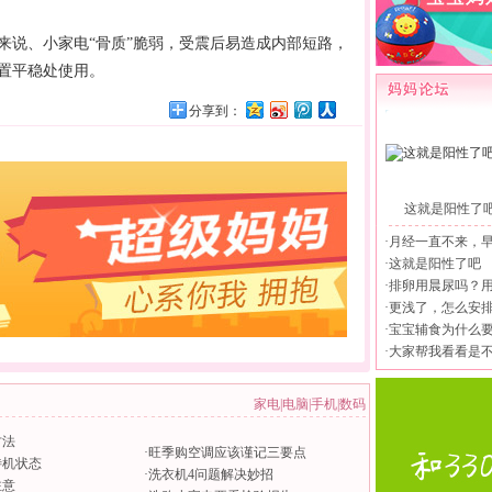
说、小家电“骨质”脆弱，受震后易造成内部短路，
置平稳处使用。
分享到：
这就是阳性了
·
月经一直不来，
·
这就是阳性了吧
·
排卵用晨尿吗？
·
更浅了，怎么安
·
宝宝辅食为什么
·
大家帮我看看是
家电
|
电脑
|
手机
|
数码
方法
·
旺季购空调应该谨记三要点
待机状态
·
洗衣机4问题解决妙招
注意