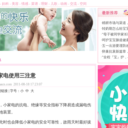
-
妇科
-
美容
-
情感
-
菜谱
-
理财
-
儿歌
-
动画
-
交流
-
空间
·
精耕市场与渠道
·
转奶期怎么给宝
·
“母子被同学家长
·
呵护宝宝肠道健康，
·
五一出游要谨防
·
卵巢抗衰新篇章，L
·
“全程『宝』护，
电
家电使用三注意
acn.com
2011-08-18 17:23:07
制链接
| 字号：
小
中
大
小家电的抗电、绝缘等安全指标下降易造成漏电伤
地装置。
时也会降低小家电的安全可靠性，故雨天时最好拔