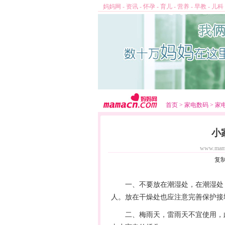
妈妈网
-
资讯
-
怀孕
-
育儿
-
营养
-
早教
-
儿科
首页
>
家电数码
>
家
小
www.mam
复
一、不要放在潮湿处，在潮湿处，
人。放在干燥处也应注意完善保护接
二、梅雨天，雷雨天不宜使用，此