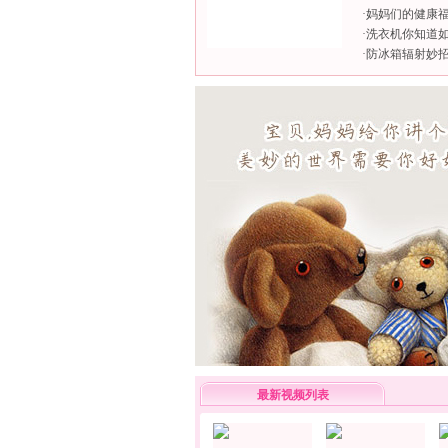
·
妈妈们的健康
·
洗衣机你知道
·
防冰箱辐射妙招
最新视频列表