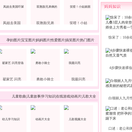
凤姐去美国
双胞胎兄弟
笑喷！小姑
惊呆了：10余
孕妇图片
|
宝宝图片
|
妈妈图片
|
性爱图片
|
搞笑图片
|
热门图片
4步骤快速裸
翟家艺 闪亮
勇敢小骑士
我最闪亮
儿童歌曲
|
儿童故事
|
学习知识
|
在线游戏
|
动画片
|
儿歌大全
白领丽人九月
口述：老公和