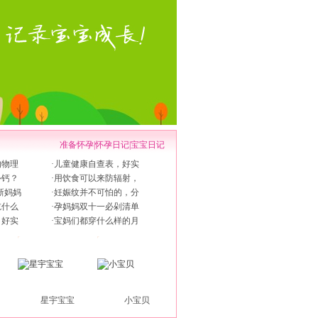
准备怀孕
|
怀孕日记
|
宝宝日记
的物理
·
儿童健康自查表，好实
补钙？
·
用饮食可以来防辐射，
新妈妈
·
妊娠纹并不可怕的，分
吃什么
·
孕妈妈双十一必剁清单
，好实
·
宝妈们都穿什么样的月
星宇宝宝
小宝贝