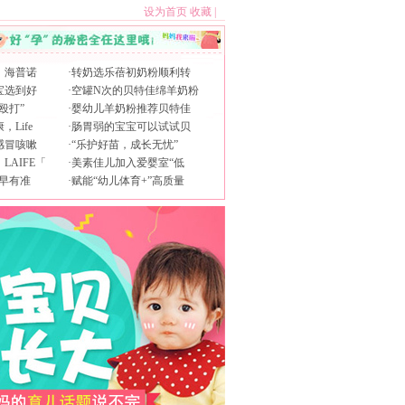
设为首页
收藏
|
，海普诺
·
转奶选乐蓓初奶粉顺利转
宝选到好
·
空罐N次的贝特佳绵羊奶粉
殴打”
·
婴幼儿羊奶粉推荐贝特佳
Life
·
肠胃弱的宝宝可以试试贝
感冒咳嗽
·
“乐护好苗，成长无忧”
AIFE「
·
美素佳儿加入爱婴室“低
早有准
·
赋能“幼儿体育+”高质量