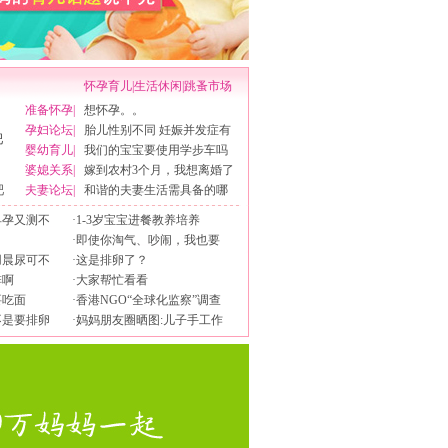
怀孕育儿
|
生活休闲
|
跳蚤市场
准备怀孕
|
想怀孕。。
孕妇论坛
|
胎儿性别不同 妊娠并发症有
婴幼育儿
|
我们的宝宝要使用学步车吗
婆媳关系
|
嫁到农村3个月，我想离婚了
吧
夫妻论坛
|
和谐的夫妻生活需具备的哪
早孕又测不
·
1-3岁宝宝进餐教养培养
·
即使你淘气、吵闹，我也要
用晨尿可不
·
这是排卵了？
排啊
·
大家帮忙看看
要吃面
·
香港NGO“全球化监察”调查
不是要排卵
·
妈妈朋友圈晒图:儿子手工作