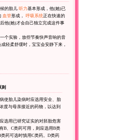
时候的胎儿
听力
基本形成，他(她)已
的
血管
形成，
呼吸系统
正在快速的
后他(她)才会自己独立完成这件事
一个实验，放些节奏快声音响的音
换成轻柔舒缓时，宝宝会安静下来，
原则
疾病使胎儿染病时应选用安全、胎
浓度与母亲接近的药物，以达到
药应选用已研究证实的对胚胎危害
有B、C类药可用，则应选用B类
B类药可选时慎用C类药。D类药