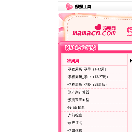
准妈妈
·
孕程周历_孕早（1-12周）
·
孕程周历_孕中（13-27周）
·
孕程周历_孕晚（28周后）
·
预产期计算器
·
预测宝宝血型
·
读懂B超单
·
产前检查
·
临产征兆
·
孕妇体操