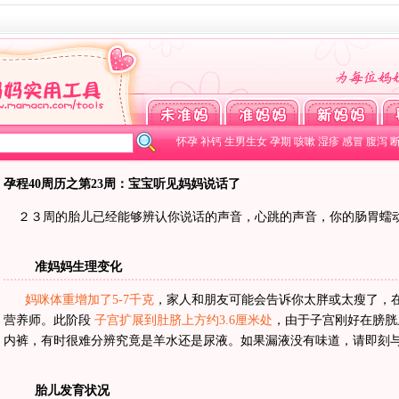
怀孕
补钙
生男生女
孕期
咳嗽
湿疹
感冒
腹泻
孕程40周历之第23周：宝宝听见妈妈说话了
２３周的胎儿已经能够辨认你说话的声音，心跳的声音，你的肠胃蠕
准妈妈生理变化
妈咪体重增加了5-7千克
，家人和朋友可能会告诉你太胖或太瘦了，
营养师。此阶段
子宫扩展到肚脐上方约3.6厘米处
，由于子宫刚好在膀胱
内裤，有时很难分辨究竟是羊水还是尿液。如果漏液没有味道，请即刻
胎儿发育状况