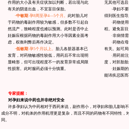
作用的大小及有关症状加以判断，若出现与此
无其他可选且
有关的阴道出血，不宜盲目保胎。
·孕妇不
·中敏期
孕8周至孕4—5个月。
此时胎儿对
得到医生指导
于药物的毒副作用较为敏感，但多数不引起自
·药物使
然流产，致畸程度也难以预测。此时是否中止
程。避免盲目
妊娠应根据药物的毒副作用大小等因素全面考
·非病情
虑，权衡利弊后再作决定。
·药物在
·低敏期
孕5个月以上。
胎儿各脏器基本已
有关。如可局
发育，对药物敏感性较低，用药后不常出现明
·用药前
显畸形，但可出现程度不一的发育异常或局限
度，对胚胎胎
性损害。此时服药必须十分慎重。
·妊娠期
能讳疾忌医而
专家提醒：
对孕妇来说中药也并非绝对安全
许多孕妇认为中药相对于西药来说，副作用小，对孕妇和胎儿影响不
成分不明，对机体的作用机理更是复杂，而且不同的药物有不同特性，
同。