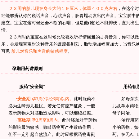
２３周的胎儿现在身长大约１９厘米，体重４００克左右
，在这个
经能够辨认你的说话声音，心跳声音，肠胃蠕动发出的声音。宝宝肺中
建立。宝宝在这时候还会不断的吞咽，但是他(她)还不能排便，直到出生
情。
２３周时的宝宝在这时候比较喜欢听抒情幽雅的古典音乐，你可以做
乐，会发现宝宝对这种音乐的反应很剧烈，胎动增加幅度加大，当音乐
可见
胎儿对音乐和声音的敏感程度
。
孕期用药讲原则
服药“安全期”
用药有
·安全期
孕3周(停经3周)以内。
此时服药不
·如母亲
必为生畸形儿担忧。若无任何流产征象，一般
儿及羊水药物
表示药物未对胚胎造成影响，可以继续妊娠。
母子同治。
·高敏期
孕3周至8周内。
此时胚胎对于药物
·治疗用
的影响最为敏感，致畸药物可产生致畸作用，
小的药物，如
但不一定引起自然流产。此时应根据药物毒副
药。在无A、